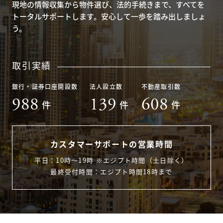
現地の情報収集から物件選び、法的手続きまで、すべてを
トータルサポートします。安心して一歩を踏み出しましょ
う。
取引実績
銀行・証券口座開設数
法人設立数
不動産取引数
988
139
608
件
件
件
カスタマーサポートの営業時間
平日：10時〜19時 ※エジプト時間（土日除く）
最終受付時間：エジプト時間18時まで