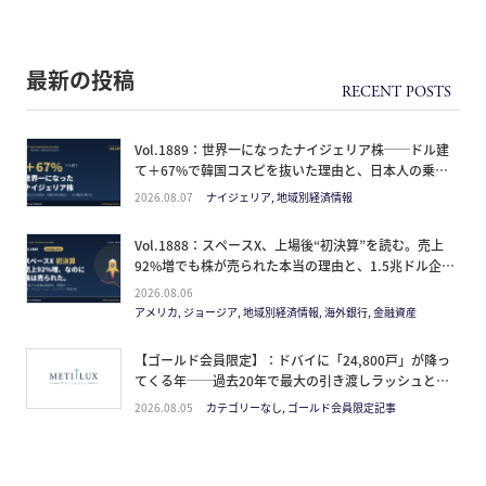
最新の投稿
Vol.1889：世界一になったナイジェリア株──ドル建
て＋67%で韓国コスピを抜いた理由と、日本人の乗り
方
2026.08.07
ナイジェリア, 地域別経済情報
Vol.1888：スペースX、上場後“初決算”を読む。売上
92%増でも株が売られた本当の理由と、1.5兆ドル企業
の買い方。
2026.08.06
アメリカ, ジョージア, 地域別経済情報, 海外銀行, 金融資産
【ゴールド会員限定】：ドバイに「24,800戸」が降っ
てくる年──過去20年で最大の引き渡しラッシュと、
ミサイルが崩した“安全神話”。2027年の供給ピーク
2026.08.05
カテゴリーなし, ゴールド会員限定記事
で、個人はどこに立つか