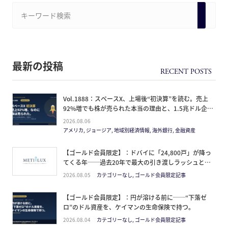
最新の投稿
Vol.1888：スペースX、上場後“初決算”を読む。売上
92%増でも株が売られた本当の理由と、1.5兆ドル企業
の買い方。
2026.08.06
アメリカ, ジョージア, 地域別経済情報, 海外銀行, 金融資産
【ゴールド会員限定】：ドバイに「24,800戸」が降っ
てくる年──過去20年で最大の引き渡しラッシュと、
ミサイルが崩した“安全神話”。2027年の供給ピーク
2026.08.05
カテゴリーなし, ゴールド会員限定記事
で、個人はどこに立つか
【ゴールド会員限定】：円が溶ける前に──“下落ゼ
ロ”のドル資産を、ケイマンの生命保険で持つ。
2026.08.04
カテゴリーなし, ゴールド会員限定記事