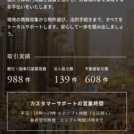
お手伝いをいたします。
現地の情報収集から物件選び、法的手続きまで、すべてを
トータルサポートします。安心して一歩を踏み出しましょ
う。
取引実績
銀行・証券口座開設数
法人設立数
不動産取引数
988
139
608
件
件
件
カスタマーサポートの営業時間
平日：10時〜19時 ※エジプト時間（土日除く）
最終受付時間：エジプト時間18時まで