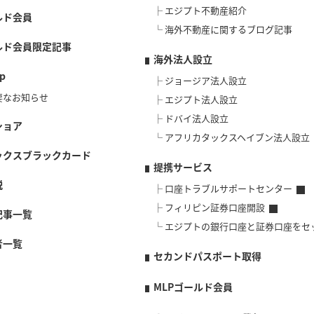
エジプト不動産紹介
ルド会員
海外不動産に関するブログ記事
ルド会員限定記事
海外法人設立
p
ジョージア法人設立
要なお知らせ
エジプト法人設立
ドバイ法人設立
ショア
アフリカタックスヘイブン法人設立
ックスブラックカード
提携サービス
説
口座トラブルサポートセンター
フィリピン証券口座開設
記事一覧
エジプトの銀行口座と証券口座をセ
者一覧
セカンドパスポート取得
MLPゴールド会員