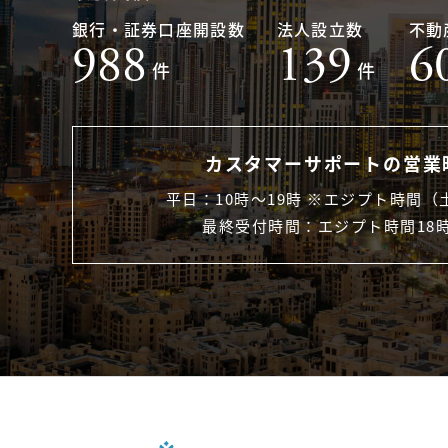
銀行・証券口座開設数
法人設立数
不動
988
139
6
件
件
カスタマーサポートの営業
平日：10時〜19時 ※エジプト時間（
最終受付時間：エジプト時間18