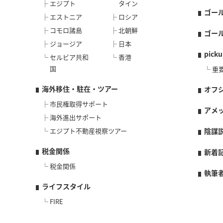
エジプト
タイン
ゴー
エストニア
ロシア
コモロ諸島
北朝鮮
ゴー
ジョージア
日本
picku
セルビア共和
香港
国
重
海外移住・駐在・ツアー
オフ
市民権取得サポート
アメ
海外進出サポート
エジプト不動産視察ツアー
陰謀
税金関係
新着
税金関係
執筆
ライフスタイル
FIRE