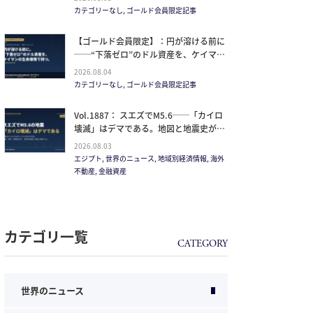
イルが崩した“安全神話”。2027年の供給
カテゴリーなし, ゴールド会員限定記事
ピークで、個人はどこに立つか
【ゴールド会員限定】：円が溶ける前に
──“下落ゼロ”のドル資産を、ケイマン
の生命保険で持つ。
2026.08.04
カテゴリーなし, ゴールド会員限定記事
Vol.1887： スエズでM5.6──「カイロ
壊滅」はデマである。地図と地震史が崩
す”距離を無視した恐怖”
2026.08.03
エジプト, 世界のニュース, 地域別経済情報, 海外
不動産, 金融資産
カテゴリ一覧
世界のニュース