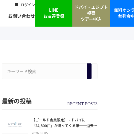
ログイン
ドバイ・エジプト
LINE
無料オン
視察
お問い合わせ
お友達登録
勉強会
ツアー申込
最新の投稿
【ゴールド会員限定】：ドバイに
「24,800戸」が降ってくる年──過去
20年で最大の引き渡しラッシュと、ミサ
2026.08.05