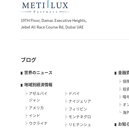
19TH Floor, Damac Executive Heights,
Jebel Ali Race Course Rd, Dubai UAE
ブログ
世界のニュース
金融
保
地域別経済情報
投
アゼルバイ
ドバイ
暗
ジャン
ナイジェリア
オ
アメリカ
フィリピン
海
インド
モンテネグロ
ウクライナ
お知
リヒテンシュ