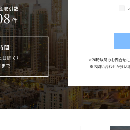
産取引数
08
件
時間
土日除く）
※20時以降のお問合せ
時まで
※お問い合わせが多い