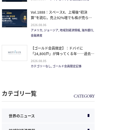
Vol.1888：スペースX、上場後“初決
算”を読む。売上92%増でも株が売られ
た本当の理由と、1.5兆ドル企業の買い
2026.08.06
方。
アメリカ, ジョージア, 地域別経済情報, 海外銀行,
金融資産
【ゴールド会員限定】：ドバイに
「24,800戸」が降ってくる年──過去
20年で最大の引き渡しラッシュと、ミサ
2026.08.05
イルが崩した“安全神話”。2027年の供給
カテゴリーなし, ゴールド会員限定記事
ピークで、個人はどこに立つか
カテゴリ一覧
世界のニュース