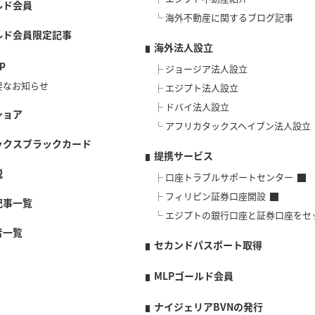
ルド会員
海外不動産に関するブログ記事
ルド会員限定記事
海外法人設立
p
ジョージア法人設立
要なお知らせ
エジプト法人設立
ドバイ法人設立
ショア
アフリカタックスヘイブン法人設立
ックスブラックカード
提携サービス
説
口座トラブルサポートセンター
フィリピン証券口座開設
記事一覧
エジプトの銀行口座と証券口座をセ
者一覧
セカンドパスポート取得
MLPゴールド会員
ナイジェリアBVNの発行