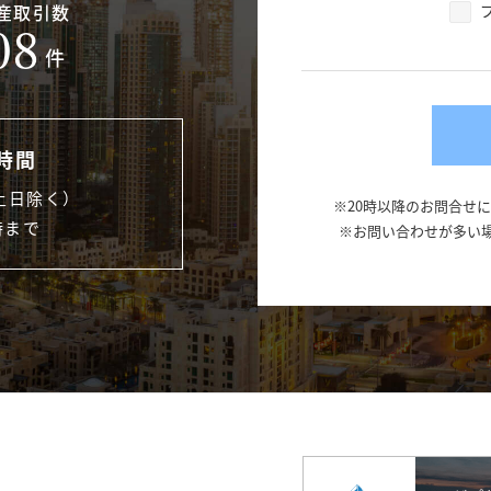
産取引数
08
件
時間
土日除く）
※20時以降のお問合せ
時まで
※お問い合わせが多い