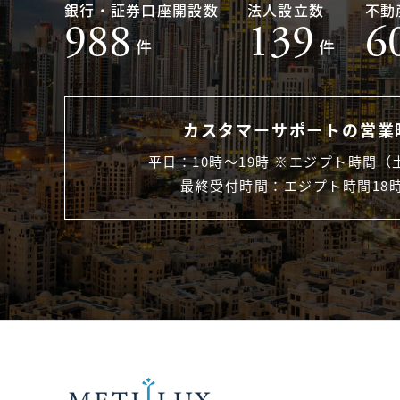
銀行・証券口座開設数
法人設立数
不動
988
139
6
件
件
カスタマーサポートの営業
平日：10時〜19時 ※エジプト時間（
最終受付時間：エジプト時間18