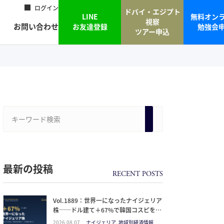
ログイン
ドバイ・エジプト
LINE
無料オン
視察
お問い合わせ
お友達登録
勉強会
ツアー申込
最新の投稿
Vol.1889：世界一になったナイジェリア
株──ドル建て＋67%で韓国コスピを抜
いた理由と、日本人の乗り方
2026.08.07
ナイジェリア, 地域別経済情報