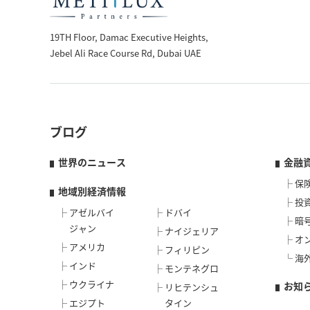
19TH Floor, Damac Executive Heights,
Jebel Ali Race Course Rd, Dubai UAE
ブログ
世界のニュース
金融
保
地域別経済情報
投
アゼルバイ
ドバイ
暗
ジャン
ナイジェリア
オ
アメリカ
フィリピン
海
インド
モンテネグロ
ウクライナ
お知
リヒテンシュ
エジプト
タイン