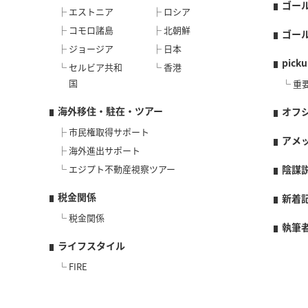
ゴー
エストニア
ロシア
コモロ諸島
北朝鮮
ゴー
ジョージア
日本
picku
セルビア共和
香港
国
重
海外移住・駐在・ツアー
オフ
市民権取得サポート
アメ
海外進出サポート
エジプト不動産視察ツアー
陰謀
税金関係
新着
税金関係
執筆
ライフスタイル
FIRE