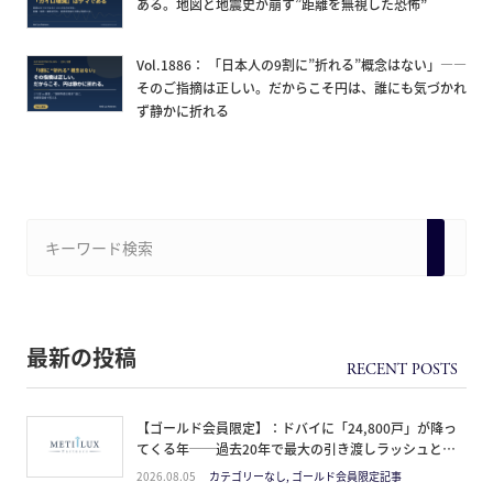
ある。地図と地震史が崩す”距離を無視した恐怖”
Vol.1886： 「日本人の9割に”折れる”概念はない」——
そのご指摘は正しい。だからこそ円は、誰にも気づかれ
ず静かに折れる
最新の投稿
【ゴールド会員限定】：ドバイに「24,800戸」が降っ
てくる年──過去20年で最大の引き渡しラッシュと、
ミサイルが崩した“安全神話”。2027年の供給ピーク
2026.08.05
カテゴリーなし, ゴールド会員限定記事
で、個人はどこに立つか