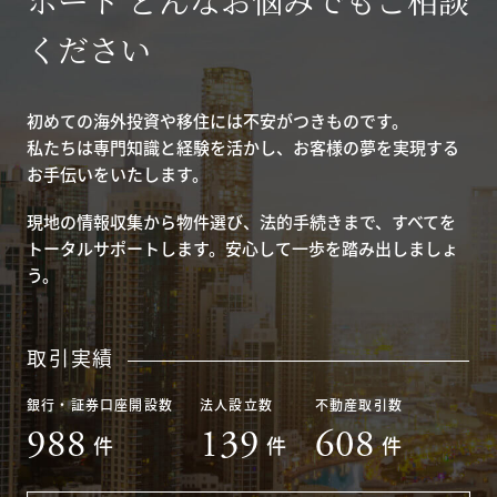
ポート どんなお悩みでもご相談
ください
初めての海外投資や移住には不安がつきものです。
私たちは専門知識と経験を活かし、お客様の夢を実現する
お手伝いをいたします。
現地の情報収集から物件選び、法的手続きまで、すべてを
トータルサポートします。安心して一歩を踏み出しましょ
う。
取引実績
銀行・証券口座開設数
法人設立数
不動産取引数
988
139
608
件
件
件