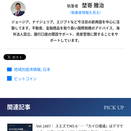
埜嵜 雅治
執筆者
（執筆者情報を見る）
ジョージア、ナイジェリア、エジプトなど今注目の新興国を中心に活
動してます。不動産、金融商品を取り扱い国際税務のアドバイス、海
外法人設立、銀行口座の開設サポート、資産管理に関することをサ
ポートしています。
,
地域別経済情報
日本
ビットコイン
関連記事
PICK UP
Vol.1887： スエズでM5.6──「カイロ壊滅」はデマで