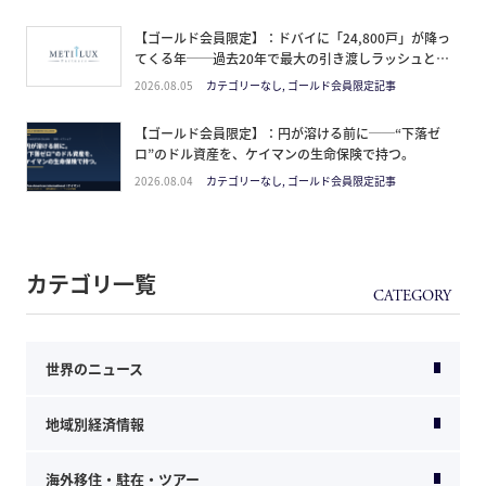
【ゴールド会員限定】：ドバイに「24,800戸」が降っ
てくる年──過去20年で最大の引き渡しラッシュと、
ミサイルが崩した“安全神話”。2027年の供給ピーク
2026.08.05
カテゴリーなし, ゴールド会員限定記事
で、個人はどこに立つか
【ゴールド会員限定】：円が溶ける前に──“下落ゼ
ロ”のドル資産を、ケイマンの生命保険で持つ。
2026.08.04
カテゴリーなし, ゴールド会員限定記事
カテゴリ一覧
世界のニュース
地域別経済情報
海外移住・駐在・ツアー