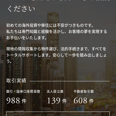
ください
初めての海外投資や移住には不安がつきものです。
私たちは専門知識と経験を活かし、お客様の夢を実現する
お手伝いをいたします。
現地の情報収集から物件選び、法的手続きまで、すべてを
トータルサポートします。安心して一歩を踏み出しましょ
う。
取引実績
銀行・証券口座開設数
法人設立数
不動産取引数
988
139
608
件
件
件