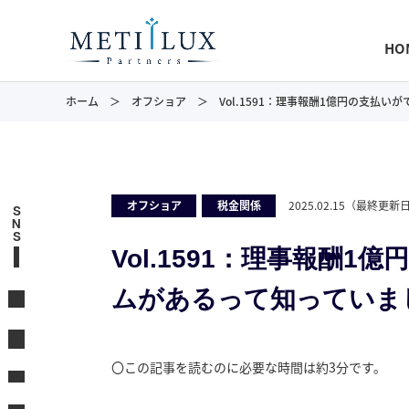
HO
ホーム
オフショア
Vol.1591：理事報酬1億円の支払
オフショア
,
税金関係
2025.02.15
（最終更新
S
N
S
Vol.1591：理事報酬
ムがあるって知っていま
〇この記事を読むのに必要な時間は約3分です。