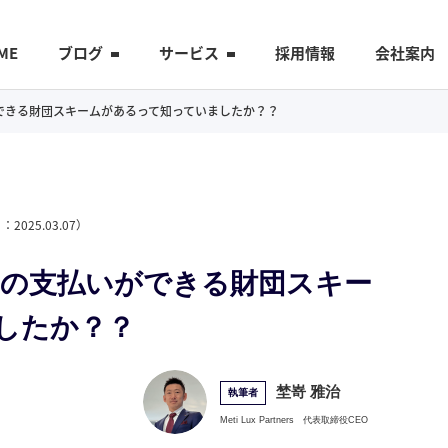
ME
ブログ
サービス
採用情報
会社案内
いができる財団スキームがあるって知っていましたか？？
日：
2025.03.07
）
1億円の支払いができる財団スキー
したか？？
埜嵜 雅治
執筆者
Meti Lux Partners
代表取締役CEO