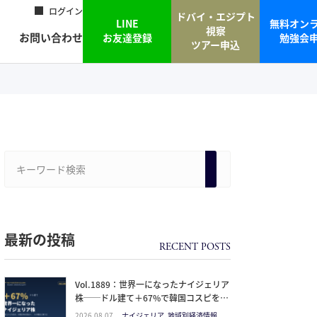
ログイン
ドバイ・エジプト
LINE
無料オン
視察
お問い合わせ
お友達登録
勉強会
ツアー申込
最新の投稿
Vol.1889：世界一になったナイジェリア
株──ドル建て＋67%で韓国コスピを抜
いた理由と、日本人の乗り方
2026.08.07
ナイジェリア, 地域別経済情報