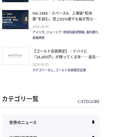
Vol.1888：スペースX、上場後“初決
算”を読む。売上92%増でも株が売られ
た本当の理由と、1.5兆ドル企業の買い
2026.08.06
方。
アメリカ, ジョージア, 地域別経済情報, 海外銀行,
金融資産
【ゴールド会員限定】：ドバイに
「24,800戸」が降ってくる年──過去
20年で最大の引き渡しラッシュと、ミサ
2026.08.05
イルが崩した“安全神話”。2027年の供給
カテゴリーなし, ゴールド会員限定記事
ピークで、個人はどこに立つか
カテゴリ一覧
世界のニュース