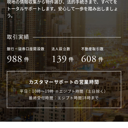
現地の情報収集から物件選び、法的手続きまで、すべてを
トータルサポートします。安心して一歩を踏み出しましょ
う。
取引実績
銀行・証券口座開設数
法人設立数
不動産取引数
988
139
608
件
件
件
カスタマーサポートの営業時間
平日：10時〜19時 ※エジプト時間（土日除く）
最終受付時間：エジプト時間18時まで