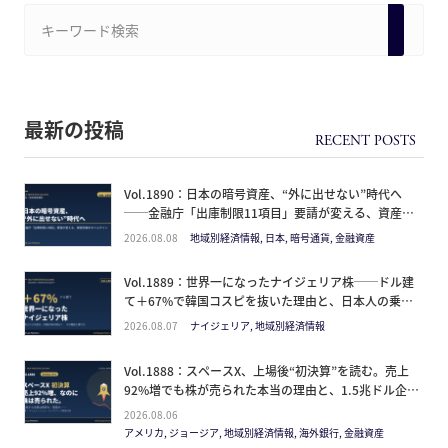
最新の投稿
Vol.1890：日本の暗号資産、“外に出せない”時代へ
──金融庁「出庫制限11項目」要請が変える、資産防
衛のタイムライン
2026.08.08
地域別経済情報, 日本, 暗号通貨, 金融資産
Vol.1889：世界一になったナイジェリア株──ドル建
て＋67%で韓国コスピを抜いた理由と、日本人の乗り
方
2026.08.07
ナイジェリア, 地域別経済情報
Vol.1888：スペースX、上場後“初決算”を読む。売上
92%増でも株が売られた本当の理由と、1.5兆ドル企業
の買い方。
2026.08.06
アメリカ, ジョージア, 地域別経済情報, 海外銀行, 金融資産