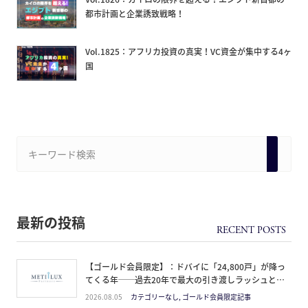
都市計画と企業誘致戦略！
Vol.1825：アフリカ投資の真実！VC資金が集中する4ヶ
国
最新の投稿
【ゴールド会員限定】：ドバイに「24,800戸」が降っ
てくる年──過去20年で最大の引き渡しラッシュと、
ミサイルが崩した“安全神話”。2027年の供給ピーク
2026.08.05
カテゴリーなし, ゴールド会員限定記事
で、個人はどこに立つか