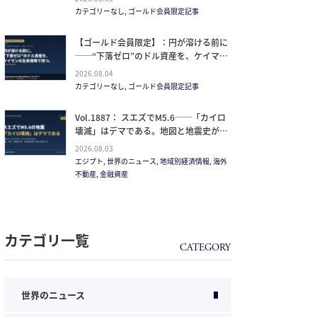
イルが崩した“安全神話”。2027年の供給
カテゴリーなし, ゴールド会員限定記事
ピークで、個人はどこに立つか
【ゴールド会員限定】：円が溶ける前に
──“下落ゼロ”のドル資産を、ケイマン
の生命保険で持つ。
2026.08.04
カテゴリーなし, ゴールド会員限定記事
Vol.1887： スエズでM5.6──「カイロ
壊滅」はデマである。地図と地震史が崩
す”距離を無視した恐怖”
2026.08.03
エジプト, 世界のニュース, 地域別経済情報, 海外
不動産, 金融資産
カテゴリ一覧
世界のニュース