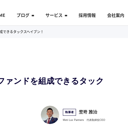
ME
ブログ
サービス
採用情報
会社案内
を組成できるタックスヘイブン！
）
トでファンドを組成できるタック
埜嵜 雅治
執筆者
Meti Lux Partners
代表取締役CEO