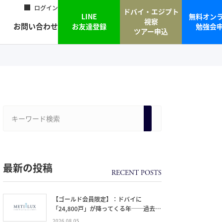
ログイン
ドバイ・エジプト
LINE
無料オン
視察
お問い合わせ
お友達登録
勉強会
ツアー申込
最新の投稿
【ゴールド会員限定】：ドバイに
「24,800戸」が降ってくる年──過去
20年で最大の引き渡しラッシュと、ミサ
2026.08.05