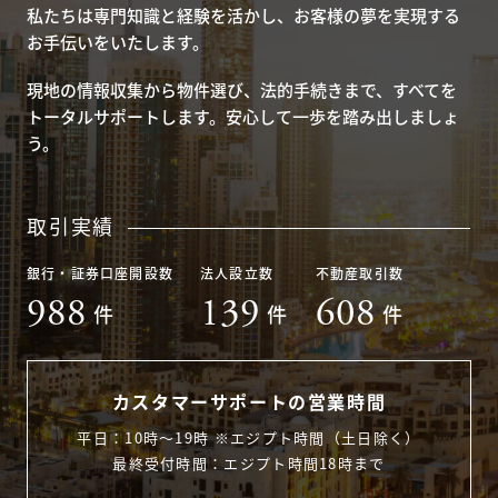
私たちは専門知識と経験を活かし、お客様の夢を実現する
お手伝いをいたします。
現地の情報収集から物件選び、法的手続きまで、すべてを
トータルサポートします。安心して一歩を踏み出しましょ
う。
取引実績
銀行・証券口座開設数
法人設立数
不動産取引数
988
139
608
件
件
件
カスタマーサポートの営業時間
平日：10時〜19時 ※エジプト時間（土日除く）
最終受付時間：エジプト時間18時まで