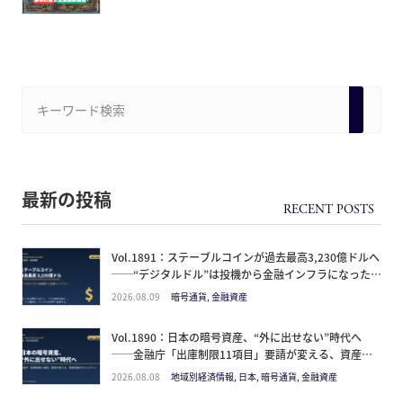
最新の投稿
Vol.1891：ステーブルコインが過去最高3,230億ドルへ
──“デジタルドル”は投機から金融インフラになった。
日本人が見るべきは価格ではなく「どの通貨の器か」
2026.08.09
暗号通貨, 金融資産
Vol.1890：日本の暗号資産、“外に出せない”時代へ
──金融庁「出庫制限11項目」要請が変える、資産防
衛のタイムライン
2026.08.08
地域別経済情報, 日本, 暗号通貨, 金融資産