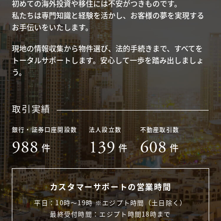
初めての海外投資や移住には不安がつきものです。
私たちは専門知識と経験を活かし、お客様の夢を実現する
お手伝いをいたします。
現地の情報収集から物件選び、法的手続きまで、すべてを
トータルサポートします。安心して一歩を踏み出しましょ
う。
取引実績
銀行・証券口座開設数
法人設立数
不動産取引数
988
139
608
件
件
件
カスタマーサポートの営業時間
平日：10時〜19時 ※エジプト時間（土日除く）
最終受付時間：エジプト時間18時まで