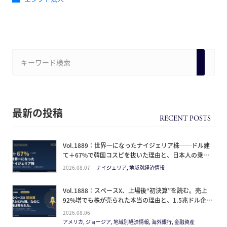
最新の投稿
Vol.1889：世界一になったナイジェリア株──ドル建
て＋67%で韓国コスピを抜いた理由と、日本人の乗り
方
2026.08.07
ナイジェリア, 地域別経済情報
Vol.1888：スペースX、上場後“初決算”を読む。売上
92%増でも株が売られた本当の理由と、1.5兆ドル企業
の買い方。
2026.08.06
アメリカ, ジョージア, 地域別経済情報, 海外銀行, 金融資産