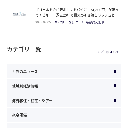
【ゴールド会員限定】：ドバイに「24,800戸」が降っ
てくる年──過去20年で最大の引き渡しラッシュと、
ミサイルが崩した“安全神話”。2027年の供給ピーク
2026.08.05
カテゴリーなし, ゴールド会員限定記事
で、個人はどこに立つか
カテゴリ一覧
世界のニュース
地域別経済情報
海外移住・駐在・ツアー
税金関係