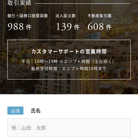
取引実績
銀行・証券口座開設数
法人設立数
不動産取引数
988
139
608
件
件
件
カスタマーサポートの営業時間
平日：10時〜19時 ※エジプト時間（土日除く）
最終受付時間：エジプト時間18時まで
氏名
必須