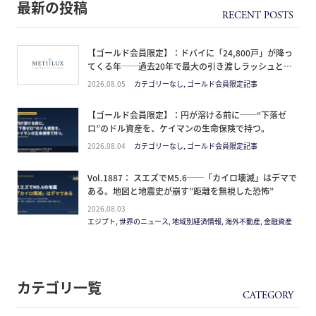
最新の投稿
【ゴールド会員限定】：ドバイに「24,800戸」が降っ
てくる年──過去20年で最大の引き渡しラッシュと、
ミサイルが崩した“安全神話”。2027年の供給ピーク
2026.08.05
カテゴリーなし, ゴールド会員限定記事
で、個人はどこに立つか
【ゴールド会員限定】：円が溶ける前に──“下落ゼ
ロ”のドル資産を、ケイマンの生命保険で持つ。
2026.08.04
カテゴリーなし, ゴールド会員限定記事
Vol.1887： スエズでM5.6──「カイロ壊滅」はデマで
ある。地図と地震史が崩す”距離を無視した恐怖”
2026.08.03
エジプト, 世界のニュース, 地域別経済情報, 海外不動産, 金融資産
カテゴリ一覧