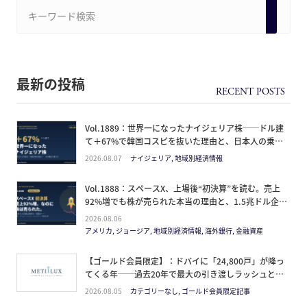
最新の投稿
Vol.1889：世界一になったナイジェリア株──ドル建
て＋67%で韓国コスピを抜いた理由と、日本人の乗り
方
2026.08.07
ナイジェリア, 地域別経済情報
Vol.1888：スペースX、上場後“初決算”を読む。売上
92%増でも株が売られた本当の理由と、1.5兆ドル企業
の買い方。
2026.08.06
アメリカ, ジョージア, 地域別経済情報, 海外銀行, 金融資産
【ゴールド会員限定】：ドバイに「24,800戸」が降っ
てくる年──過去20年で最大の引き渡しラッシュと、
ミサイルが崩した“安全神話”。2027年の供給ピーク
2026.08.05
カテゴリーなし, ゴールド会員限定記事
で、個人はどこに立つか