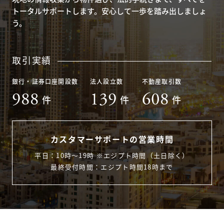
トータルサポートします。安心して一歩を踏み出しましょ
う。
取引実績
銀行・証券口座開設数
法人設立数
不動産取引数
988
139
608
件
件
件
カスタマーサポートの営業時間
平日：10時〜19時 ※エジプト時間（土日除く）
最終受付時間：エジプト時間18時まで