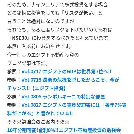
そのため、ナイジェリアで株式投資をする場合
どの銘柄に投資をしても
『リスクが低い』
と
言うことは絶対にないのですが
それでも、ある程度リスクを下げたいのであれば
『NSE30』
に投資をするべきだと考えています。
本題に入る前にお知らせです。
今一押しのエジプト不動産投資の
ブログ記事は下記。
参照：
Vol.0717:エジプトのGDPは世界第7位へ!!
参照：
Vol.0718:最悪の危機を脱したからこそ、今が
チャンス!!【エジプト投資】
参照：
Vol.0806:ランボルギーニの特別な部屋
参照：
Vol.0827:エジプトの賃貸契約書には『毎年7%賃
料が上がる』と書かれている!!
※※※勉強会のご案内※※※
10年分割可能!金利0%!!エジプト不動産投資の勉強会