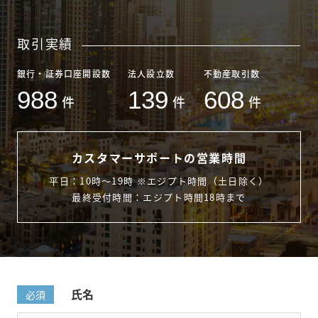
取引実績
銀行・証券口座開設数
法人設立数
不動産取引数
988
139
608
件
件
件
カスタマーサポートの営業時間
平日：10時〜19時 ※エジプト時間（土日除く）
最終受付時間：エジプト時間18時まで
氏名
必須