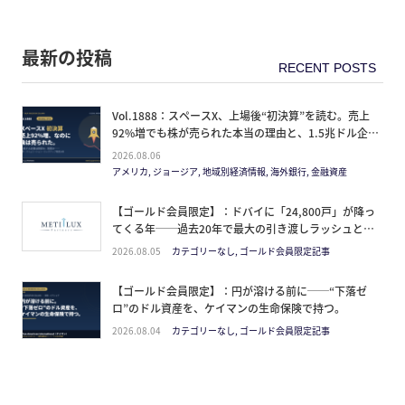
最新の投稿
Vol.1888：スペースX、上場後“初決算”を読む。売上
92%増でも株が売られた本当の理由と、1.5兆ドル企業
の買い方。
2026.08.06
アメリカ, ジョージア, 地域別経済情報, 海外銀行, 金融資産
【ゴールド会員限定】：ドバイに「24,800戸」が降っ
てくる年──過去20年で最大の引き渡しラッシュと、
ミサイルが崩した“安全神話”。2027年の供給ピーク
2026.08.05
カテゴリーなし, ゴールド会員限定記事
で、個人はどこに立つか
【ゴールド会員限定】：円が溶ける前に──“下落ゼ
ロ”のドル資産を、ケイマンの生命保険で持つ。
2026.08.04
カテゴリーなし, ゴールド会員限定記事