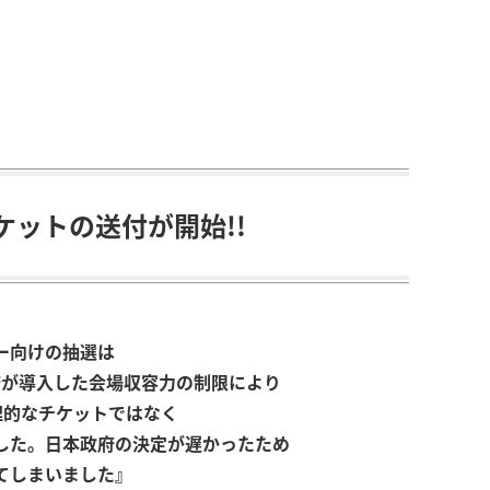
ットの送付が開始!!
。
ー向けの抽選は
府が導入した会場収容力の制限により
物理的なチケットではなく
ました。日本政府の決定が遅かったため
てしまいました
』