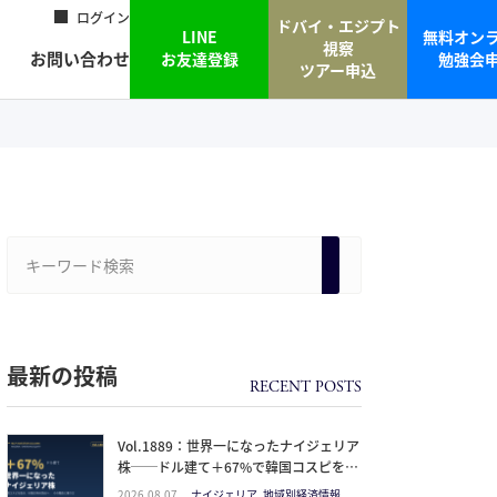
ログイン
ドバイ・エジプト
LINE
無料オン
視察
お問い合わせ
お友達登録
勉強会
ツアー申込
最新の投稿
Vol.1889：世界一になったナイジェリア
株──ドル建て＋67%で韓国コスピを抜
いた理由と、日本人の乗り方
2026.08.07
ナイジェリア, 地域別経済情報