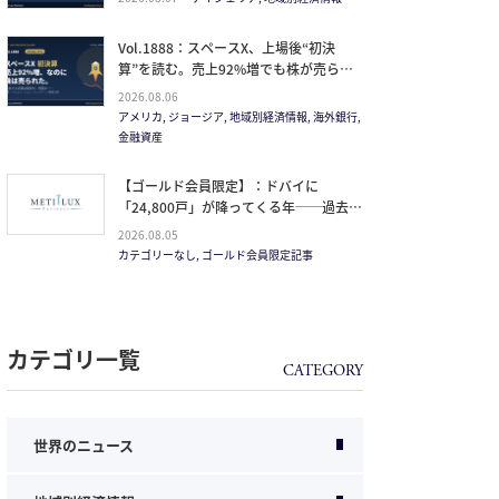
Vol.1888：スペースX、上場後“初決
算”を読む。売上92%増でも株が売られ
た本当の理由と、1.5兆ドル企業の買い
2026.08.06
方。
アメリカ, ジョージア, 地域別経済情報, 海外銀行,
金融資産
【ゴールド会員限定】：ドバイに
「24,800戸」が降ってくる年──過去
20年で最大の引き渡しラッシュと、ミサ
2026.08.05
イルが崩した“安全神話”。2027年の供給
カテゴリーなし, ゴールド会員限定記事
ピークで、個人はどこに立つか
カテゴリ一覧
世界のニュース