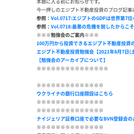
本題に入る前にお知らせです。
今一押しのエジプト不動産投資のブログ記事
参照：
Vol.0717:エジプトのGDPは世界第7位へ
参照：
Vol.0718:最悪の危機を脱したから
※※※勉強会のご案内※※※
100万円から投資できるエジプト不動産投資の勉
エジプト不動産投資勉強会【2021年8月7日(土)1
【勉強会のアーカイブについて】
※※※※※※※※※※※※※※※
※※※※※※※※※※※※※※
ウクライナの銀行口座開設はこちら
※※※※※※※※※※※※※※
※※※※※※※※※※※※※※
ナイジェリア証券口座で必要なBVN登録会の
※※※※※※※※※※※※※※