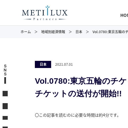
HO
ホーム
地域別経済情報
日本
Vol.0780:東京五
日本
2021.07.01
S
N
S
Vol.0780:東京五輪
チケットの送付が開始!!
〇この記事を読むのに必要な時間は約4分です。