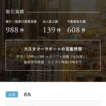
取引実績
銀行・証券口座開設数
法人設立数
不動産取引数
988
139
608
件
件
件
カスタマーサポートの営業時間
平日：10時〜19時 ※エジプト時間（土日除く）
最終受付時間：エジプト時間18時まで
氏名
必須