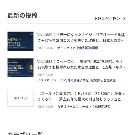
最新の投稿
Vol.1889：世界一になったナイジェリア株──ドル建
て＋67%で韓国コスピを抜いた理由と、日本人の乗り
方
2026.08.07
ナイジェリア, 地域別経済情報
Vol.1888：スペースX、上場後“初決算”を読む。売上
92%増でも株が売られた本当の理由と、1.5兆ドル企業
の買い方。
2026.08.06
アメリカ, ジョージア, 地域別経済情報, 海外銀行, 金融資産
【ゴールド会員限定】：ドバイに「24,800戸」が降っ
てくる年──過去20年で最大の引き渡しラッシュと、
ミサイルが崩した“安全神話”。2027年の供給ピーク
2026.08.05
カテゴリーなし, ゴールド会員限定記事
で、個人はどこに立つか
カテゴリ一覧