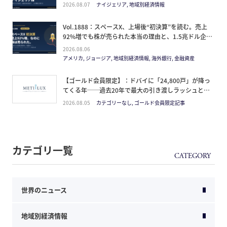
方
2026.08.07
ナイジェリア, 地域別経済情報
Vol.1888：スペースX、上場後“初決算”を読む。売上
92%増でも株が売られた本当の理由と、1.5兆ドル企業
の買い方。
2026.08.06
アメリカ, ジョージア, 地域別経済情報, 海外銀行, 金融資産
【ゴールド会員限定】：ドバイに「24,800戸」が降っ
てくる年──過去20年で最大の引き渡しラッシュと、
ミサイルが崩した“安全神話”。2027年の供給ピーク
2026.08.05
カテゴリーなし, ゴールド会員限定記事
で、個人はどこに立つか
カテゴリ一覧
世界のニュース
地域別経済情報