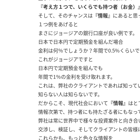
『考え方１つで、いくらでも持つ者（お金）
そして、そのチャンスは
『情報』
にあると思
１つ例をあげると
まさにジョージアの銀行口座が良い例です。
日本で日本円で定期預金を組んだ場合
金利は何％でしょうか？年間で0.5%くらい
これがジョージアですと
日本円で定期預金を組んでも
年間で1％の金利を受け取れます。
これは、弊社のクライアントであれば知って
知らない人は知らないです。
だからこそ、現代社会において
『情報』
はと
情報次第で、持つ者にも持たざる者にもなっ
弊社は常に世界中で様々な投資案件と向き合
交渉し、検証し、そしてクライアントの皆様
これらかも、もっと色々な情報を