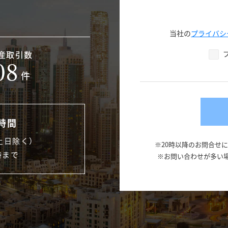
当社の
プライバシ
産取引数
08
件
時間
土日除く）
※20時以降のお問合せ
時まで
※お問い合わせが多い