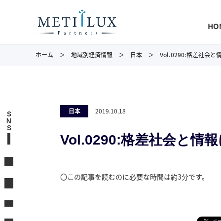
HO
ホーム
地域別経済情報
日本
Vol.0290:格差社
日本
2019.10.18
S
N
S
Vol.0290:格差社会と
〇この記事を読むのに必要な時間は約3分です。