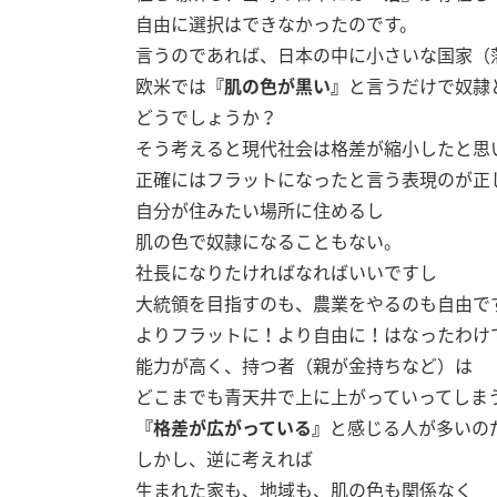
自由に選択はできなかったのです。
言うのであれば、日本の中に小さいな国家（
欧米では
『肌の色が黒い』
と言うだけで奴隷
どうでしょうか？
そう考えると現代社会は格差が縮小したと思
正確にはフラットになったと言う表現のが正
自分が住みたい場所に住めるし
肌の色で奴隷になることもない。
社長になりたければなればいいですし
大統領を目指すのも、農業をやるのも自由で
よりフラットに！より自由に！はなったわけ
能力が高く、持つ者（親が金持ちなど）は
どこまでも青天井で上に上がっていってしま
『格差が広がっている』
と感じる人が多いの
しかし、逆に考えれば
生まれた家も、地域も、肌の色も関係なく