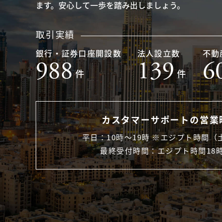
ます。安心して一歩を踏み出しましょう。
取引実績
銀行・証券口座開設数
法人設立数
不動
988
139
6
件
件
カスタマーサポートの営業
平日：10時〜19時 ※エジプト時間（
最終受付時間：エジプト時間18