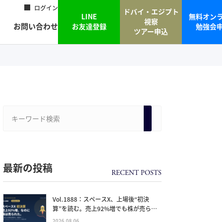
ログイン
ドバイ・エジプト
LINE
無料オン
視察
お問い合わせ
お友達登録
勉強会
ツアー申込
最新の投稿
Vol.1888：スペースX、上場後“初決
算”を読む。売上92%増でも株が売られ
た本当の理由と、1.5兆ドル企業の買い
2026.08.06