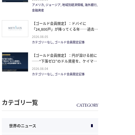
方。
アメリカ, ジョージア, 地域別経済情報, 海外銀行,
金融資産
【ゴールド会員限定】：ドバイに
「24,800戸」が降ってくる年──過去
20年で最大の引き渡しラッシュと、ミサ
2026.08.05
イルが崩した“安全神話”。2027年の供給
カテゴリーなし, ゴールド会員限定記事
ピークで、個人はどこに立つか
【ゴールド会員限定】：円が溶ける前に
──“下落ゼロ”のドル資産を、ケイマン
の生命保険で持つ。
2026.08.04
カテゴリーなし, ゴールド会員限定記事
カテゴリ一覧
世界のニュース