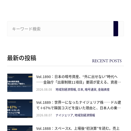
最新の投稿
Vol.1890：日本の暗号資産、“外に出せない”時代へ
──金融庁「出庫制限11項目」要請が変える、資産防
衛のタイムライン
2026.08.08
地域別経済情報, 日本, 暗号通貨, 金融資産
Vol.1889：世界一になったナイジェリア株──ドル建
て＋67%で韓国コスピを抜いた理由と、日本人の乗り
方
2026.08.07
ナイジェリア, 地域別経済情報
Vol.1888：スペースX、上場後“初決算”を読む。売上