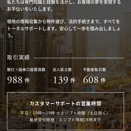
私たちは専門知識と経験を活かし、お客様の夢を実現する
お手伝いをいたします。
現地の情報収集から物件選び、法的手続きまで、すべてを
トータルサポートします。安心して一歩を踏み出しましょ
う。
取引実績
銀行・証券口座開設数
法人設立数
不動産取引数
988
139
608
件
件
件
カスタマーサポートの営業時間
平日：10時〜19時 ※エジプト時間（土日除く）
最終受付時間：エジプト時間18時まで