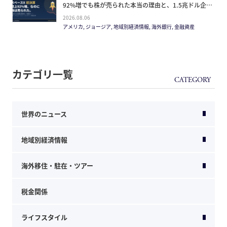
92%増でも株が売られた本当の理由と、1.5兆ドル企業
の買い方。
2026.08.06
アメリカ, ジョージア, 地域別経済情報, 海外銀行, 金融資産
カテゴリ一覧
世界のニュース
地域別経済情報
海外移住・駐在・ツアー
税金関係
ライフスタイル