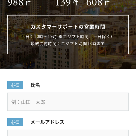
988
139
608
件
件
件
カスタマーサポートの営業時間
平日：10時〜19時 ※エジプト時間（土日除く）
最終受付時間：エジプト時間18時まで
氏名
必須
メールアドレス
必須