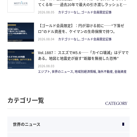
てくる年──過去20年で最大の引き渡しラッシュと、
ミサイルが崩した“安全神話”。2027年の供給ピーク
2026.08.05
カテゴリーなし, ゴールド会員限定記事
で、個人はどこに立つか
【ゴールド会員限定】：円が溶ける前に──“下落ゼ
ロ”のドル資産を、ケイマンの生命保険で持つ。
2026.08.04
カテゴリーなし, ゴールド会員限定記事
Vol.1887： スエズでM5.6──「カイロ壊滅」はデマで
ある。地図と地震史が崩す”距離を無視した恐怖”
2026.08.03
エジプト, 世界のニュース, 地域別経済情報, 海外不動産, 金融資産
カテゴリ一覧
世界のニュース