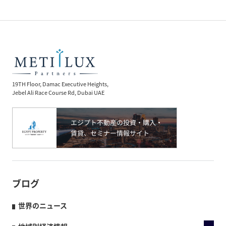
19TH Floor, Damac Executive Heights,
Jebel Ali Race Course Rd, Dubai UAE
ブログ
世界のニュース