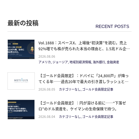
最新の投稿
Vol.1888：スペースX、上場後“初決算”を読む。売上
92%増でも株が売られた本当の理由と、1.5兆ドル企業
の買い方。
2026.08.06
アメリカ, ジョージア, 地域別経済情報, 海外銀行, 金融資産
【ゴールド会員限定】：ドバイに「24,800戸」が降っ
てくる年──過去20年で最大の引き渡しラッシュと、
ミサイルが崩した“安全神話”。2027年の供給ピーク
2026.08.05
カテゴリーなし, ゴールド会員限定記事
で、個人はどこに立つか
【ゴールド会員限定】：円が溶ける前に──“下落ゼ
ロ”のドル資産を、ケイマンの生命保険で持つ。
2026.08.04
カテゴリーなし, ゴールド会員限定記事