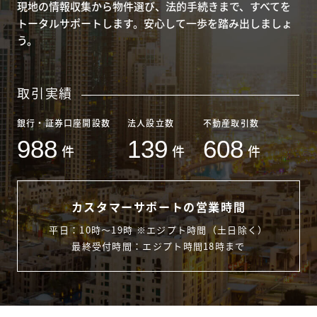
現地の情報収集から物件選び、法的手続きまで、すべてを
トータルサポートします。安心して一歩を踏み出しましょ
う。
取引実績
銀行・証券口座開設数
法人設立数
不動産取引数
988
139
608
件
件
件
カスタマーサポートの営業時間
平日：10時〜19時 ※エジプト時間（土日除く）
最終受付時間：エジプト時間18時まで