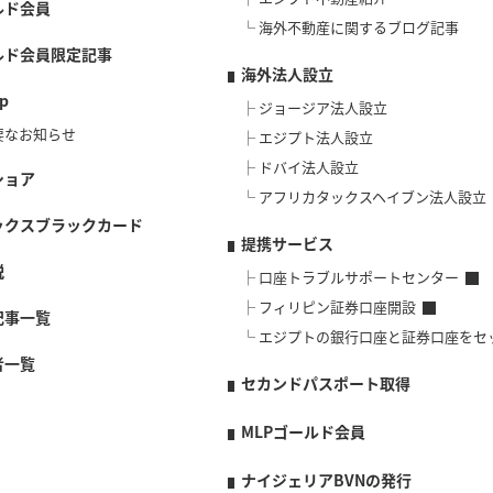
ルド会員
海外不動産に関するブログ記事
ルド会員限定記事
海外法人設立
p
ジョージア法人設立
要なお知らせ
エジプト法人設立
ドバイ法人設立
ショア
アフリカタックスヘイブン法人設立
ックスブラックカード
提携サービス
説
口座トラブルサポートセンター
フィリピン証券口座開設
記事一覧
エジプトの銀行口座と証券口座をセ
者一覧
セカンドパスポート取得
MLPゴールド会員
ナイジェリアBVNの発行