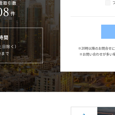
産取引数
08
件
時間
土日除く）
※20時以降のお問合せ
時まで
※お問い合わせが多い