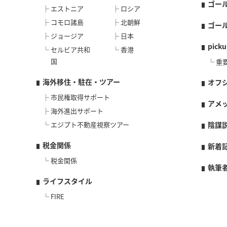
ゴー
エストニア
ロシア
コモロ諸島
北朝鮮
ゴー
ジョージア
日本
picku
セルビア共和
香港
国
重
海外移住・駐在・ツアー
オフ
市民権取得サポート
アメ
海外進出サポート
エジプト不動産視察ツアー
陰謀
税金関係
新着
税金関係
執筆
ライフスタイル
FIRE