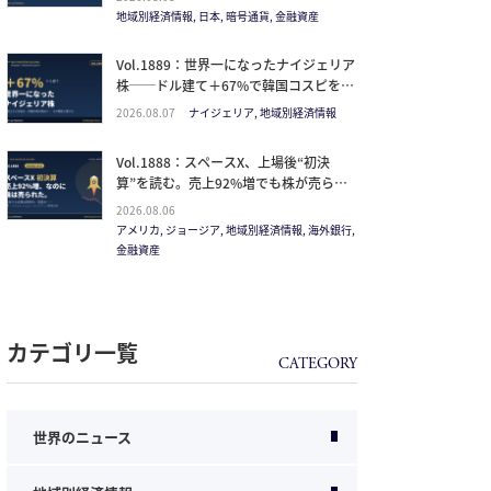
イン
地域別経済情報, 日本, 暗号通貨, 金融資産
Vol.1889：世界一になったナイジェリア
株──ドル建て＋67%で韓国コスピを抜
いた理由と、日本人の乗り方
2026.08.07
ナイジェリア, 地域別経済情報
Vol.1888：スペースX、上場後“初決
算”を読む。売上92%増でも株が売られ
た本当の理由と、1.5兆ドル企業の買い
2026.08.06
方。
アメリカ, ジョージア, 地域別経済情報, 海外銀行,
金融資産
カテゴリ一覧
世界のニュース