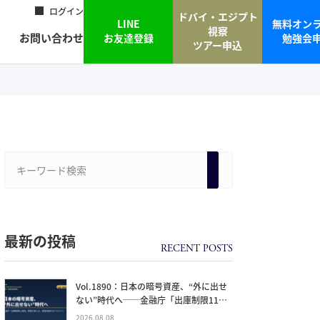
ログイン
ドバイ・エジプト
LINE
無料オン
視察
お問い合わせ
お友達登録
勉強会
ツアー申込
最新の投稿
Vol.1890：日本の暗号資産、“外に出せ
ない”時代へ──金融庁「出庫制限11項
目」要請が変える、資産防衛のタイムラ
2026.08.08