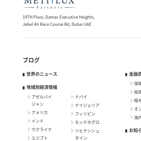
19TH Floor, Damac Executive Heights,
Jebel Ali Race Course Rd, Dubai UAE
ブログ
世界のニュース
金融
保
地域別経済情報
投
アゼルバイ
ドバイ
暗
ジャン
ナイジェリア
オ
アメリカ
フィリピン
海
インド
モンテネグロ
ウクライナ
お知
リヒテンシュ
エジプト
タイン