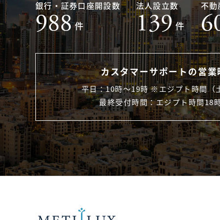
銀行・証券口座開設数
法人設立数
不動
988
139
6
件
件
カスタマーサポートの営業
平日：10時〜19時 ※エジプト時間（
最終受付時間：エジプト時間18