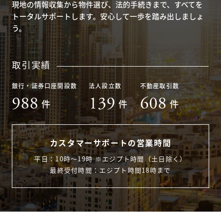
現地の情報収集から物件選び、法的手続きまで、すべてを
トータルサポートします。安心して一歩を踏み出しましょ
う。
取引実績
銀行・証券口座開設数
法人設立数
不動産取引数
988
139
608
件
件
件
カスタマーサポートの営業時間
平日：10時〜19時 ※エジプト時間（土日除く）
最終受付時間：エジプト時間18時まで