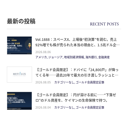
最新の投稿
Vol.1888：スペースX、上場後“初決算”を読む。売上
92%増でも株が売られた本当の理由と、1.5兆ドル企業
の買い方。
2026.08.06
アメリカ, ジョージア, 地域別経済情報, 海外銀行, 金融資産
【ゴールド会員限定】：ドバイに「24,800戸」が降っ
てくる年──過去20年で最大の引き渡しラッシュと、
ミサイルが崩した“安全神話”。2027年の供給ピーク
2026.08.05
カテゴリーなし, ゴールド会員限定記事
で、個人はどこに立つか
【ゴールド会員限定】：円が溶ける前に──“下落ゼ
ロ”のドル資産を、ケイマンの生命保険で持つ。
2026.08.04
カテゴリーなし, ゴールド会員限定記事