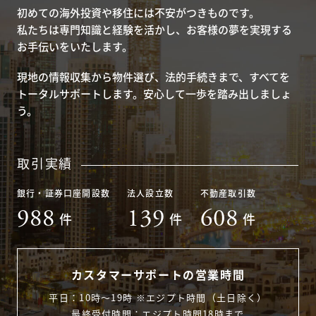
初めての海外投資や移住には不安がつきものです。
私たちは専門知識と経験を活かし、お客様の夢を実現する
お手伝いをいたします。
現地の情報収集から物件選び、法的手続きまで、すべてを
トータルサポートします。安心して一歩を踏み出しましょ
う。
取引実績
銀行・証券口座開設数
法人設立数
不動産取引数
988
139
608
件
件
件
カスタマーサポートの営業時間
平日：10時〜19時 ※エジプト時間（土日除く）
最終受付時間：エジプト時間18時まで