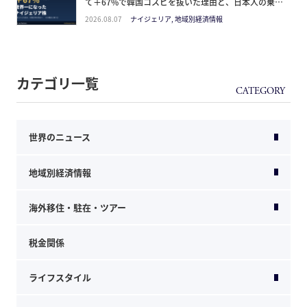
て＋67%で韓国コスピを抜いた理由と、日本人の乗り
方
2026.08.07
ナイジェリア, 地域別経済情報
カテゴリ一覧
世界のニュース
地域別経済情報
海外移住・駐在・ツアー
税金関係
ライフスタイル