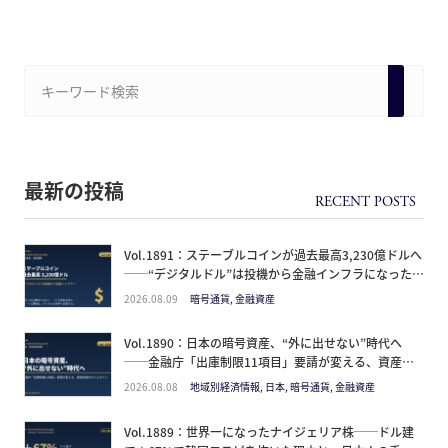
最新の投稿
Vol.1891：ステーブルコインが過去最高3,230億ドルへ
──“デジタルドル”は投機から金融インフラになった。
日本人が見るべきは価格ではなく「どの通貨の器か」
2026.08.09
暗号通貨, 金融資産
Vol.1890：日本の暗号資産、“外に出せない”時代へ
──金融庁「出庫制限11項目」要請が変える、資産防
衛のタイムライン
2026.08.08
地域別経済情報, 日本, 暗号通貨, 金融資産
Vol.1889：世界一になったナイジェリア株──ドル建