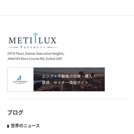
19TH Floor, Damac Executive Heights,
Jebel Ali Race Course Rd, Dubai UAE
ブログ
世界のニュース