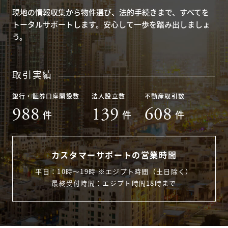
現地の情報収集から物件選び、法的手続きまで、すべてを
トータルサポートします。安心して一歩を踏み出しましょ
う。
取引実績
銀行・証券口座開設数
法人設立数
不動産取引数
988
139
608
件
件
件
カスタマーサポートの営業時間
平日：10時〜19時 ※エジプト時間（土日除く）
最終受付時間：エジプト時間18時まで