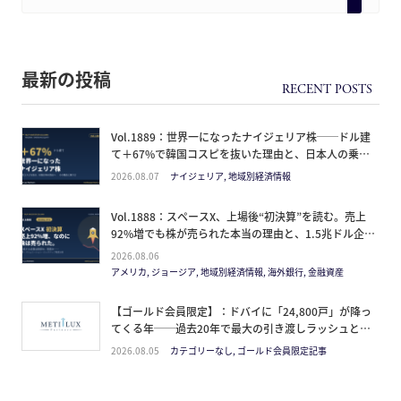
最新の投稿
Vol.1889：世界一になったナイジェリア株──ドル建
て＋67%で韓国コスピを抜いた理由と、日本人の乗り
方
2026.08.07
ナイジェリア, 地域別経済情報
Vol.1888：スペースX、上場後“初決算”を読む。売上
92%増でも株が売られた本当の理由と、1.5兆ドル企業
の買い方。
2026.08.06
アメリカ, ジョージア, 地域別経済情報, 海外銀行, 金融資産
【ゴールド会員限定】：ドバイに「24,800戸」が降っ
てくる年──過去20年で最大の引き渡しラッシュと、
ミサイルが崩した“安全神話”。2027年の供給ピーク
2026.08.05
カテゴリーなし, ゴールド会員限定記事
で、個人はどこに立つか