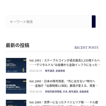
最新の投稿
Vol.1891：ステーブルコインが過去最高3,230億ドルへ
──“デジタルドル”は投機から金融インフラになった。
日本人が見るべきは価格ではなく「どの通貨の器か」
2026.08.09
暗号通貨, 金融資産
Vol.1890：日本の暗号資産、“外に出せない”時代へ
──金融庁「出庫制限11項目」要請が変える、資産防
衛のタイムライン
2026.08.08
地域別経済情報, 日本, 暗号通貨, 金融資産
Vol.1889：世界一になったナイジェリア株──ドル建