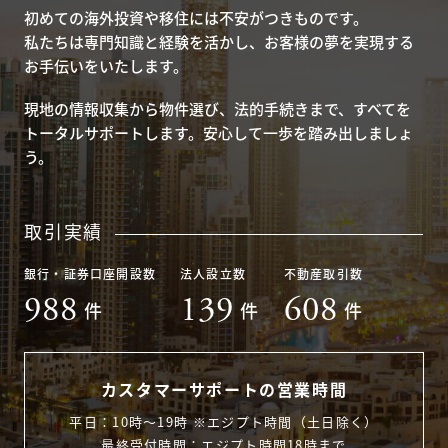
初めての海外投資や移住には不安がつきものです。
私たちは専門知識と経験を活かし、お客様の夢を実現する
お手伝いをいたします。
現地の情報収集から物件選び、法的手続きまで、すべてを
トータルサポートします。安心して一歩を踏み出しましょ
う。
取引実績
銀行・証券口座開設数
法人設立数
不動産取引数
988
139
608
件
件
件
カスタマーサポートの営業時間
平日：10時〜19時 ※エジプト時間（土日除く）
最終受付時間：エジプト時間18時まで