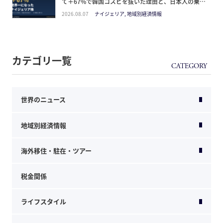
て＋67%で韓国コスピを抜いた理由と、日本人の乗り
方
2026.08.07
ナイジェリア, 地域別経済情報
カテゴリ一覧
世界のニュース
地域別経済情報
海外移住・駐在・ツアー
税金関係
ライフスタイル