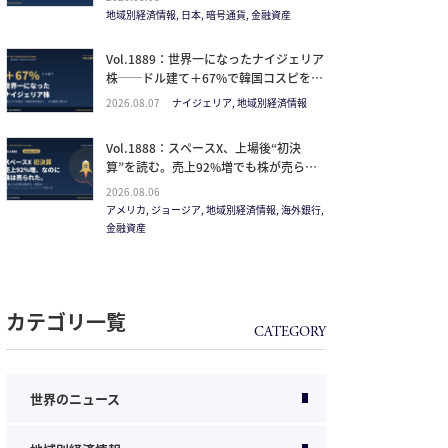
イン
地域別経済情報, 日本, 暗号通貨, 金融資産
Vol.1889：世界一になったナイジェリア
株──ドル建て＋67%で韓国コスピを抜
いた理由と、日本人の乗り方
2026.08.07
ナイジェリア, 地域別経済情報
Vol.1888：スペースX、上場後“初決
算”を読む。売上92%増でも株が売られ
た本当の理由と、1.5兆ドル企業の買い
2026.08.06
方。
アメリカ, ジョージア, 地域別経済情報, 海外銀行,
金融資産
カテゴリ一覧
世界のニュース