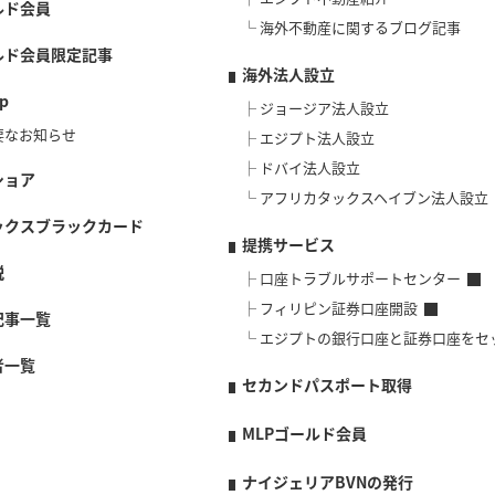
ルド会員
海外不動産に関するブログ記事
ルド会員限定記事
海外法人設立
p
ジョージア法人設立
要なお知らせ
エジプト法人設立
ドバイ法人設立
ショア
アフリカタックスヘイブン法人設立
ックスブラックカード
提携サービス
説
口座トラブルサポートセンター
フィリピン証券口座開設
記事一覧
エジプトの銀行口座と証券口座をセ
者一覧
セカンドパスポート取得
MLPゴールド会員
ナイジェリアBVNの発行