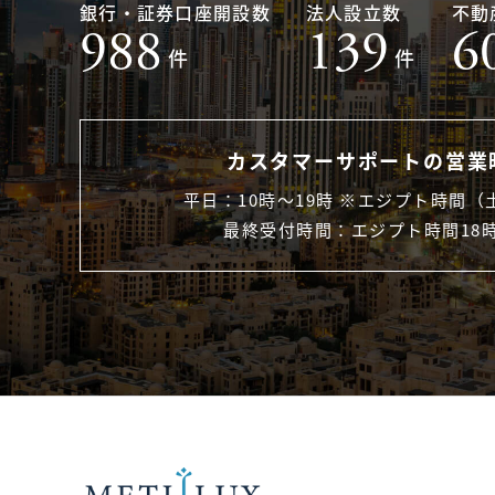
銀行・証券口座開設数
法人設立数
不動
988
139
6
件
件
カスタマーサポートの営業
平日：10時〜19時 ※エジプト時間（
最終受付時間：エジプト時間18