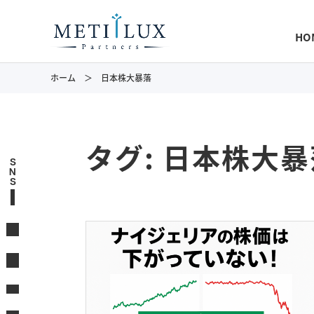
HO
ホーム
日本株大暴落
タグ:
日本株大暴
S
N
S