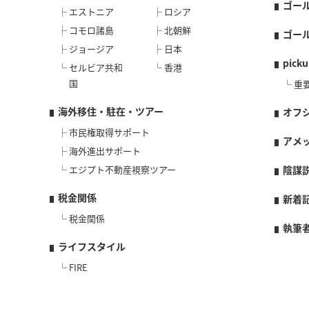
ゴー
エストニア
ロシア
コモロ諸島
北朝鮮
ゴー
ジョージア
日本
picku
セルビア共和
香港
国
重
海外移住・駐在・ツアー
オフ
市民権取得サポート
アメ
海外進出サポート
エジプト不動産視察ツアー
陰謀
税金関係
新着
税金関係
執筆
ライフスタイル
FIRE