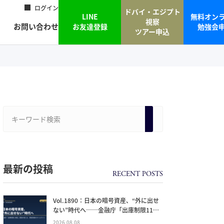
ログイン
ドバイ・エジプト
LINE
無料オン
視察
お問い合わせ
お友達登録
勉強会
ツアー申込
最新の投稿
Vol.1890：日本の暗号資産、“外に出せ
ない”時代へ──金融庁「出庫制限11項
目」要請が変える、資産防衛のタイムラ
2026.08.08