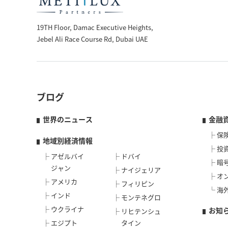
19TH Floor, Damac Executive Heights,
Jebel Ali Race Course Rd, Dubai UAE
ブログ
世界のニュース
金融
保
地域別経済情報
投
アゼルバイ
ドバイ
暗
ジャン
ナイジェリア
オ
アメリカ
フィリピン
海
インド
モンテネグロ
ウクライナ
お知
リヒテンシュ
エジプト
タイン