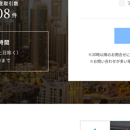
産取引数
08
件
時間
土日除く）
※20時以降のお問合せ
時まで
※お問い合わせが多い