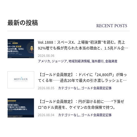
最新の投稿
Vol.1888：スペースX、上場後“初決算”を読む。売上
92%増でも株が売られた本当の理由と、1.5兆ドル企業
の買い方。
2026.08.06
アメリカ, ジョージア, 地域別経済情報, 海外銀行, 金融資産
【ゴールド会員限定】：ドバイに「24,800戸」が降っ
てくる年──過去20年で最大の引き渡しラッシュと、
ミサイルが崩した“安全神話”。2027年の供給ピーク
2026.08.05
カテゴリーなし, ゴールド会員限定記事
で、個人はどこに立つか
【ゴールド会員限定】：円が溶ける前に──“下落ゼ
ロ”のドル資産を、ケイマンの生命保険で持つ。
2026.08.04
カテゴリーなし, ゴールド会員限定記事