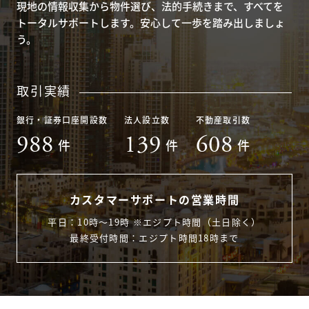
現地の情報収集から物件選び、法的手続きまで、すべてを
トータルサポートします。安心して一歩を踏み出しましょ
う。
取引実績
銀行・証券口座開設数
法人設立数
不動産取引数
988
139
608
件
件
件
カスタマーサポートの営業時間
平日：10時〜19時 ※エジプト時間（土日除く）
最終受付時間：エジプト時間18時まで