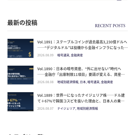
最新の投稿
Vol.1891：ステーブルコインが過去最高3,230億ドルへ
──“デジタルドル”は投機から金融インフラになった。
日本人が見るべきは価格ではなく「どの通貨の器か」
2026.08.09
暗号通貨, 金融資産
Vol.1890：日本の暗号資産、“外に出せない”時代へ
──金融庁「出庫制限11項目」要請が変える、資産防
衛のタイムライン
2026.08.08
地域別経済情報, 日本, 暗号通貨, 金融資産
Vol.1889：世界一になったナイジェリア株──ドル建
て＋67%で韓国コスピを抜いた理由と、日本人の乗り
方
2026.08.07
ナイジェリア, 地域別経済情報