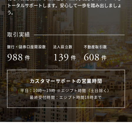
トータルサポートします。安心して一歩を踏み出しましょ
う。
取引実績
銀行・証券口座開設数
法人設立数
不動産取引数
988
139
608
件
件
件
カスタマーサポートの営業時間
平日：10時〜19時 ※エジプト時間（土日除く）
最終受付時間：エジプト時間18時まで