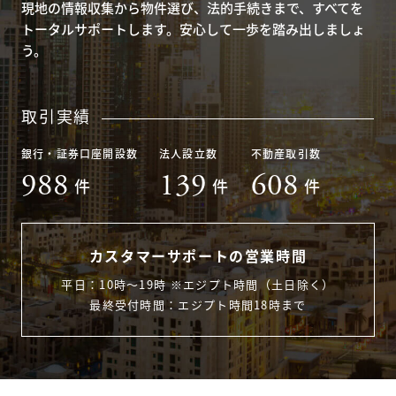
現地の情報収集から物件選び、法的手続きまで、すべてを
トータルサポートします。安心して一歩を踏み出しましょ
う。
取引実績
銀行・証券口座開設数
法人設立数
不動産取引数
988
139
608
件
件
件
カスタマーサポートの営業時間
平日：10時〜19時 ※エジプト時間（土日除く）
最終受付時間：エジプト時間18時まで