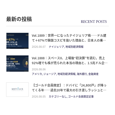
最新の投稿
Vol.1889：世界一になったナイジェリア株──ドル建
て＋67%で韓国コスピを抜いた理由と、日本人の乗り
方
2026.08.07
ナイジェリア, 地域別経済情報
Vol.1888：スペースX、上場後“初決算”を読む。売上
92%増でも株が売られた本当の理由と、1.5兆ドル企業
の買い方。
2026.08.06
アメリカ, ジョージア, 地域別経済情報, 海外銀行, 金融資産
【ゴールド会員限定】：ドバイに「24,800戸」が降っ
てくる年──過去20年で最大の引き渡しラッシュと、
ミサイルが崩した“安全神話”。2027年の供給ピーク
2026.08.05
カテゴリーなし, ゴールド会員限定記事
で、個人はどこに立つか