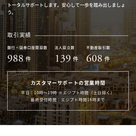
トータルサポートします。安心して一歩を踏み出しましょ
う。
取引実績
銀行・証券口座開設数
法人設立数
不動産取引数
988
139
608
件
件
件
カスタマーサポートの営業時間
平日：10時〜19時 ※エジプト時間（土日除く）
最終受付時間：エジプト時間18時まで