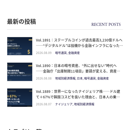
最新の投稿
Vol.1891：ステーブルコインが過去最高3,230億ドルへ
──“デジタルドル”は投機から金融インフラになった。
日本人が見るべきは価格ではなく「どの通貨の器か」
2026.08.09
暗号通貨, 金融資産
Vol.1890：日本の暗号資産、“外に出せない”時代へ
──金融庁「出庫制限11項目」要請が変える、資産防
衛のタイムライン
2026.08.08
地域別経済情報, 日本, 暗号通貨, 金融資産
Vol.1889：世界一になったナイジェリア株──ドル建
て＋67%で韓国コスピを抜いた理由と、日本人の乗り
方
2026.08.07
ナイジェリア, 地域別経済情報