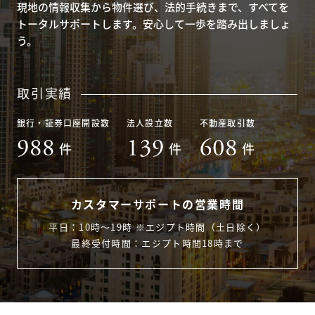
現地の情報収集から物件選び、法的手続きまで、すべてを
トータルサポートします。安心して一歩を踏み出しましょ
う。
取引実績
銀行・証券口座開設数
法人設立数
不動産取引数
988
139
608
件
件
件
カスタマーサポートの営業時間
平日：10時〜19時 ※エジプト時間（土日除く）
最終受付時間：エジプト時間18時まで