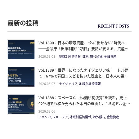
最新の投稿
Vol.1890：日本の暗号資産、“外に出せない”時代へ
──金融庁「出庫制限11項目」要請が変える、資産防
衛のタイムライン
2026.08.08
地域別経済情報, 日本, 暗号通貨, 金融資産
Vol.1889：世界一になったナイジェリア株──ドル建
て＋67%で韓国コスピを抜いた理由と、日本人の乗り
方
2026.08.07
ナイジェリア, 地域別経済情報
Vol.1888：スペースX、上場後“初決算”を読む。売上
92%増でも株が売られた本当の理由と、1.5兆ドル企業
の買い方。
2026.08.06
アメリカ, ジョージア, 地域別経済情報, 海外銀行, 金融資産