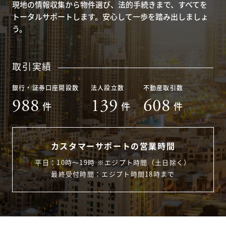
現地の情報収集から物件選び、法的手続きまで、すべてを
トータルサポートします。安心して一歩を踏み出しましょ
う。
取引実績
銀行・証券口座開設数
法人設立数
不動産取引数
988
139
608
件
件
件
カスタマーサポートの営業時間
平日：10時〜19時 ※エジプト時間（土日除く）
最終受付時間：エジプト時間18時まで