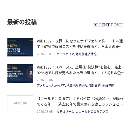
最新の投稿
Vol.1889：世界一になったナイジェリア株──ドル建
て＋67%で韓国コスピを抜いた理由と、日本人の乗り
方
2026.08.07
ナイジェリア, 地域別経済情報
Vol.1888：スペースX、上場後“初決算”を読む。売上
92%増でも株が売られた本当の理由と、1.5兆ドル企業
の買い方。
2026.08.06
アメリカ, ジョージア, 地域別経済情報, 海外銀行, 金融資産
【ゴールド会員限定】：ドバイに「24,800戸」が降っ
てくる年──過去20年で最大の引き渡しラッシュと、
ミサイルが崩した“安全神話”。2027年の供給ピーク
2026.08.05
カテゴリーなし, ゴールド会員限定記事
で、個人はどこに立つか