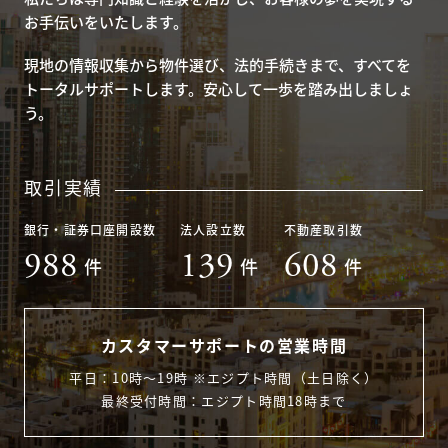
お手伝いをいたします。
現地の情報収集から物件選び、法的手続きまで、すべてを
トータルサポートします。安心して一歩を踏み出しましょ
う。
取引実績
銀行・証券口座開設数
法人設立数
不動産取引数
988
139
608
件
件
件
カスタマーサポートの営業時間
平日：10時〜19時 ※エジプト時間（土日除く）
最終受付時間：エジプト時間18時まで