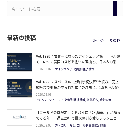
最新の投稿
Vol.1889：世界一になったナイジェリア株──ドル建
て＋67%で韓国コスピを抜いた理由と、日本人の乗り
方
2026.08.07
ナイジェリア, 地域別経済情報
Vol.1888：スペースX、上場後“初決算”を読む。売上
92%増でも株が売られた本当の理由と、1.5兆ドル企業
の買い方。
2026.08.06
アメリカ, ジョージア, 地域別経済情報, 海外銀行, 金融資産
【ゴールド会員限定】：ドバイに「24,800戸」が降っ
てくる年──過去20年で最大の引き渡しラッシュと、
ミサイルが崩した“安全神話”。2027年の供給ピーク
2026.08.05
カテゴリーなし, ゴールド会員限定記事
で、個人はどこに立つか