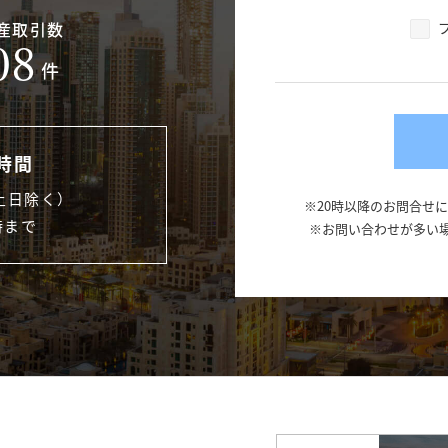
産取引数
08
件
時間
土日除く）
※20時以降のお問合せ
時まで
※お問い合わせが多い