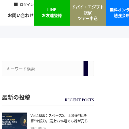
ログイン
ドバイ・エジプト
LINE
無料オン
視察
お問い合わせ
お友達登録
勉強会
ツアー申込
最新の投稿
Vol.1888：スペースX、上場後“初決
算”を読む。売上92%増でも株が売られ
た本当の理由と、1.5兆ドル企業の買い
2026.08.06