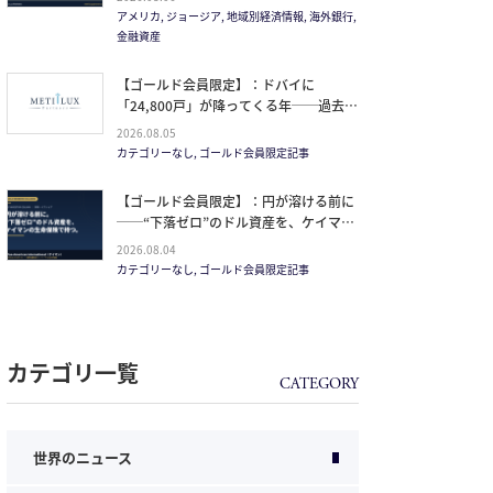
方。
アメリカ, ジョージア, 地域別経済情報, 海外銀行,
金融資産
【ゴールド会員限定】：ドバイに
「24,800戸」が降ってくる年──過去
20年で最大の引き渡しラッシュと、ミサ
2026.08.05
イルが崩した“安全神話”。2027年の供給
カテゴリーなし, ゴールド会員限定記事
ピークで、個人はどこに立つか
【ゴールド会員限定】：円が溶ける前に
──“下落ゼロ”のドル資産を、ケイマン
の生命保険で持つ。
2026.08.04
カテゴリーなし, ゴールド会員限定記事
カテゴリ一覧
世界のニュース