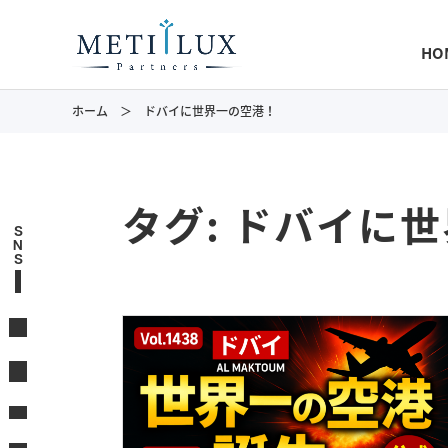
HO
ホーム
ドバイに世界一の空港！
タグ:
ドバイに世
S
N
S