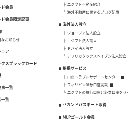
エジプト不動産紹介
ルド会員
海外不動産に関するブログ記事
ルド会員限定記事
海外法人設立
p
ジョージア法人設立
要なお知らせ
エジプト法人設立
ドバイ法人設立
ショア
アフリカタックスヘイブン法人設立
ックスブラックカード
提携サービス
説
口座トラブルサポートセンター
フィリピン証券口座開設
記事一覧
エジプトの銀行口座と証券口座をセ
者一覧
セカンドパスポート取得
MLPゴールド会員