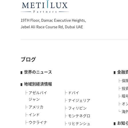
19TH Floor, Damac Executive Heights,
Jebel Ali Race Course Rd, Dubai UAE
ブログ
世界のニュース
金融
保
地域別経済情報
投
アゼルバイ
ドバイ
暗
ジャン
ナイジェリア
オ
アメリカ
フィリピン
海
インド
モンテネグロ
ウクライナ
お知
リヒテンシュ