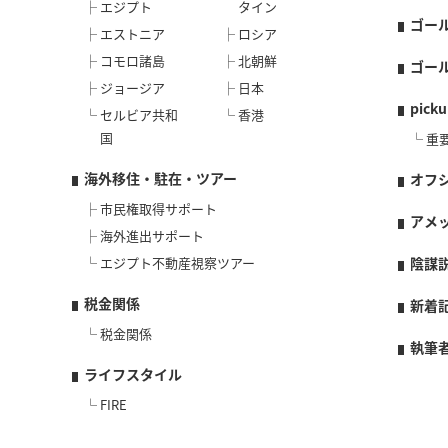
エジプト
タイン
ゴー
エストニア
ロシア
コモロ諸島
北朝鮮
ゴー
ジョージア
日本
picku
セルビア共和
香港
国
重
海外移住・駐在・ツアー
オフ
市民権取得サポート
アメ
海外進出サポート
エジプト不動産視察ツアー
陰謀
税金関係
新着
税金関係
執筆
ライフスタイル
FIRE