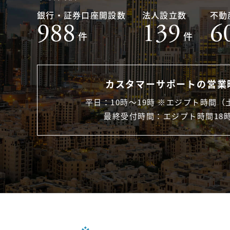
銀行・証券口座開設数
法人設立数
不動
988
139
6
件
件
カスタマーサポートの営業
平日：10時〜19時 ※エジプト時間（
最終受付時間：エジプト時間18