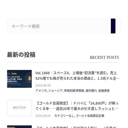
最新の投稿
Vol.1888：スペースX、上場後“初決算”を読む。売上
92%増でも株が売られた本当の理由と、1.5兆ドル企業
の買い方。
2026.08.06
アメリカ, ジョージア, 地域別経済情報, 海外銀行, 金融資産
【ゴールド会員限定】：ドバイに「24,800戸」が降っ
てくる年──過去20年で最大の引き渡しラッシュと、
ミサイルが崩した“安全神話”。2027年の供給ピーク
2026.08.05
カテゴリーなし, ゴールド会員限定記事
で、個人はどこに立つか