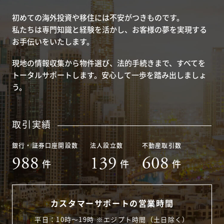
初めての海外投資や移住には不安がつきものです。
私たちは専門知識と経験を活かし、お客様の夢を実現する
お手伝いをいたします。
現地の情報収集から物件選び、法的手続きまで、すべてを
トータルサポートします。安心して一歩を踏み出しましょ
う。
取引実績
銀行・証券口座開設数
法人設立数
不動産取引数
988
139
608
件
件
件
カスタマーサポートの営業時間
平日：10時〜19時 ※エジプト時間（土日除く）