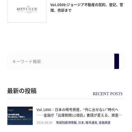
Vol.0509:ジョージア不動産の契約、登記、管
理、売却まで
最新の投稿
Vol.1890：日本の暗号資産、“外に出せない”時代へ
──金融庁「出庫制限11項目」要請が変える、資産防
衛のタイムライン
2026.08.08
地域別経済情報, 日本, 暗号通貨, 金融資産