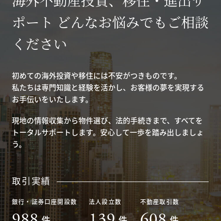
ポート どんなお悩みでもご相談
ください
初めての海外投資や移住には不安がつきものです。
私たちは専門知識と経験を活かし、お客様の夢を実現する
お手伝いをいたします。
現地の情報収集から物件選び、法的手続きまで、すべてを
トータルサポートします。安心して一歩を踏み出しましょ
う。
取引実績
銀行・証券口座開設数
法人設立数
不動産取引数
988
139
608
件
件
件