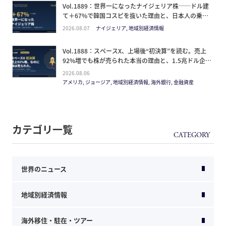
Vol.1889：世界一になったナイジェリア株──ドル建
て＋67%で韓国コスピを抜いた理由と、日本人の乗り
方
2026.08.07
ナイジェリア, 地域別経済情報
Vol.1888：スペースX、上場後“初決算”を読む。売上
92%増でも株が売られた本当の理由と、1.5兆ドル企業
の買い方。
2026.08.06
アメリカ, ジョージア, 地域別経済情報, 海外銀行, 金融資産
カテゴリ一覧
世界のニュース
地域別経済情報
海外移住・駐在・ツアー