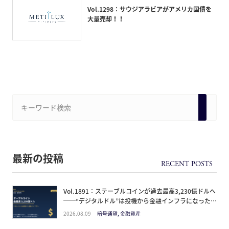
Vol.1298：サウジアラビアがアメリカ国債を
大量売却！！
最新の投稿
Vol.1891：ステーブルコインが過去最高3,230億ドルへ
──“デジタルドル”は投機から金融インフラになった。
日本人が見るべきは価格ではなく「どの通貨の器か」
2026.08.09
暗号通貨, 金融資産