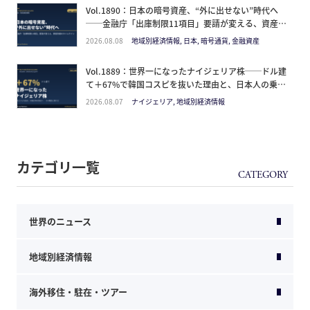
Vol.1890：日本の暗号資産、“外に出せない”時代へ
──金融庁「出庫制限11項目」要請が変える、資産防
衛のタイムライン
2026.08.08
地域別経済情報, 日本, 暗号通貨, 金融資産
Vol.1889：世界一になったナイジェリア株──ドル建
て＋67%で韓国コスピを抜いた理由と、日本人の乗り
方
2026.08.07
ナイジェリア, 地域別経済情報
カテゴリ一覧
世界のニュース
地域別経済情報
海外移住・駐在・ツアー