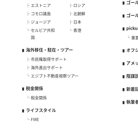
ゴー
エストニア
ロシア
コモロ諸島
北朝鮮
ゴー
ジョージア
日本
picku
セルビア共和
香港
国
重
海外移住・駐在・ツアー
オフ
市民権取得サポート
アメ
海外進出サポート
エジプト不動産視察ツアー
陰謀
税金関係
新着
税金関係
執筆
ライフスタイル
FIRE