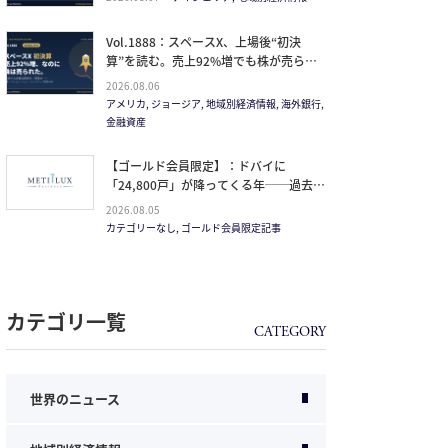
Vol.1888：スペースX、上場後“初決
算”を読む。売上92%増でも株が売られ
た本当の理由と、1.5兆ドル企業の買い
2026.08.06
方。
アメリカ, ジョージア, 地域別経済情報, 海外銀行,
金融資産
【ゴールド会員限定】：ドバイに
「24,800戸」が降ってくる年──過去
20年で最大の引き渡しラッシュと、ミサ
2026.08.05
イルが崩した“安全神話”。2027年の供給
カテゴリーなし, ゴールド会員限定記事
ピークで、個人はどこに立つか
カテゴリ一覧
世界のニュース