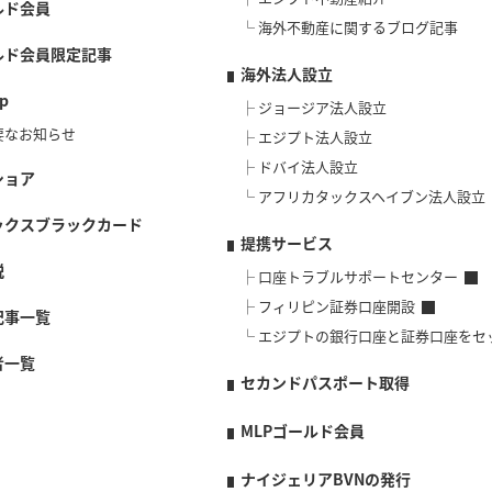
ルド会員
海外不動産に関するブログ記事
ルド会員限定記事
海外法人設立
p
ジョージア法人設立
要なお知らせ
エジプト法人設立
ドバイ法人設立
ショア
アフリカタックスヘイブン法人設立
ックスブラックカード
提携サービス
説
口座トラブルサポートセンター
フィリピン証券口座開設
記事一覧
エジプトの銀行口座と証券口座をセ
者一覧
セカンドパスポート取得
MLPゴールド会員
ナイジェリアBVNの発行