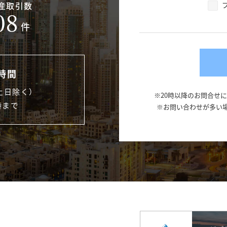
産取引数
08
件
時間
土日除く）
※20時以降のお問合せ
時まで
※お問い合わせが多い