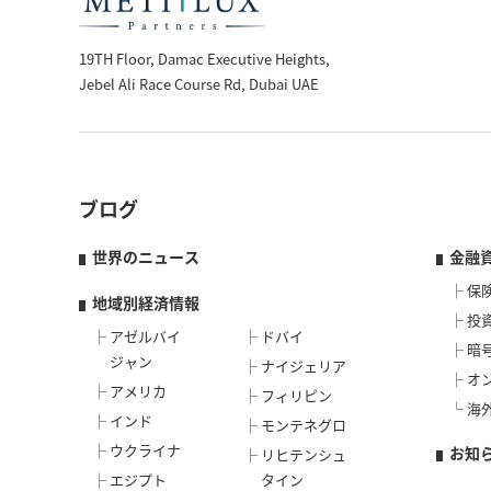
19TH Floor, Damac Executive Heights,
Jebel Ali Race Course Rd, Dubai UAE
ブログ
世界のニュース
金融
保
地域別経済情報
投
アゼルバイ
ドバイ
暗
ジャン
ナイジェリア
オ
アメリカ
フィリピン
海
インド
モンテネグロ
ウクライナ
お知
リヒテンシュ
エジプト
タイン