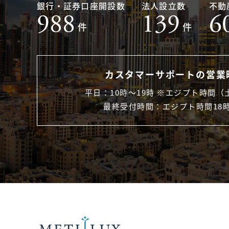
銀行・証券口座開設数
法人設立数
不動
988
139
6
件
件
カスタマーサポートの営業
平日：10時〜19時 ※エジプト時間（
最終受付時間：エジプト時間18