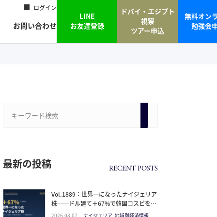
ログイン
ドバイ・エジプト
LINE
無料オン
視察
お問い合わせ
お友達登録
勉強会
ツアー申込
最新の投稿
Vol.1889：世界一になったナイジェリア
株──ドル建て＋67%で韓国コスピを抜
いた理由と、日本人の乗り方
2026.08.07
ナイジェリア, 地域別経済情報