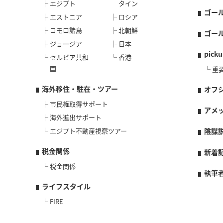
エジプト
タイン
ゴー
エストニア
ロシア
コモロ諸島
北朝鮮
ゴー
ジョージア
日本
picku
セルビア共和
香港
国
重
海外移住・駐在・ツアー
オフ
市民権取得サポート
アメ
海外進出サポート
エジプト不動産視察ツアー
陰謀
税金関係
新着
税金関係
執筆
ライフスタイル
FIRE