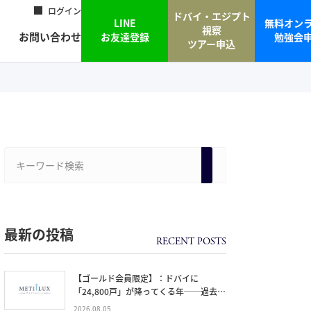
ログイン
ドバイ・エジプト
LINE
無料オン
視察
お問い合わせ
お友達登録
勉強会
ツアー申込
最新の投稿
【ゴールド会員限定】：ドバイに
「24,800戸」が降ってくる年──過去
20年で最大の引き渡しラッシュと、ミサ
2026.08.05