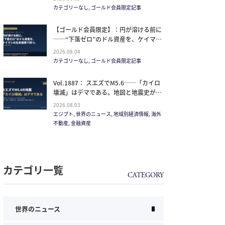
イルが崩した“安全神話”。2027年の供給
カテゴリーなし, ゴールド会員限定記事
ピークで、個人はどこに立つか
【ゴールド会員限定】：円が溶ける前に
──“下落ゼロ”のドル資産を、ケイマン
の生命保険で持つ。
2026.08.04
カテゴリーなし, ゴールド会員限定記事
Vol.1887： スエズでM5.6──「カイロ
壊滅」はデマである。地図と地震史が崩
す”距離を無視した恐怖”
2026.08.03
エジプト, 世界のニュース, 地域別経済情報, 海外
不動産, 金融資産
カテゴリ一覧
世界のニュース