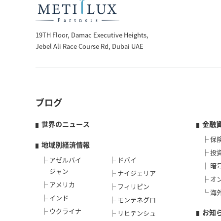
19TH Floor, Damac Executive Heights,
Jebel Ali Race Course Rd, Dubai UAE
ブログ
世界のニュース
金融
保
地域別経済情報
投
アゼルバイ
ドバイ
暗
ジャン
ナイジェリア
オ
アメリカ
フィリピン
海
インド
モンテネグロ
ウクライナ
お知
リヒテンシュ