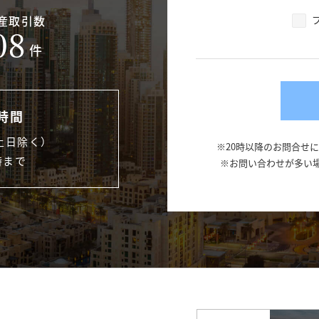
産取引数
08
件
時間
土日除く）
※20時以降のお問合せ
時まで
※お問い合わせが多い