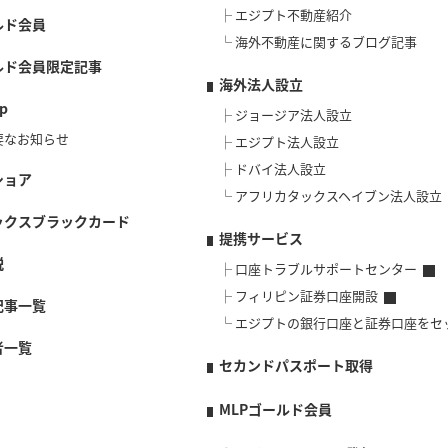
エジプト不動産紹介
ルド会員
海外不動産に関するブログ記事
ルド会員限定記事
海外法人設立
p
ジョージア法人設立
要なお知らせ
エジプト法人設立
ドバイ法人設立
ショア
アフリカタックスヘイブン法人設立
ックスブラックカード
提携サービス
説
口座トラブルサポートセンター
フィリピン証券口座開設
記事一覧
エジプトの銀行口座と証券口座をセ
者一覧
セカンドパスポート取得
MLPゴールド会員