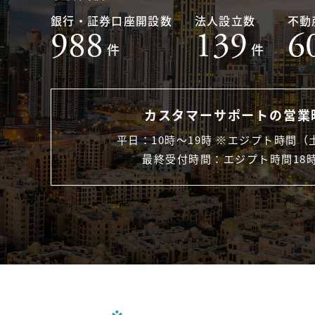
銀行・証券口座開設数
法人設立数
不動
988
139
6
件
件
カスタマーサポートの営業
平日：10時〜19時 ※エジプト時間（
最終受付時間：エジプト時間18