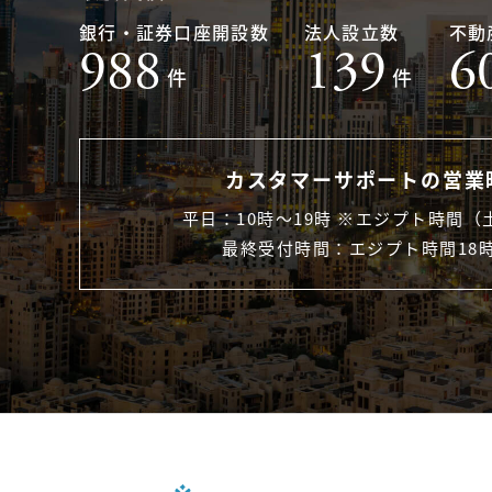
銀行・証券口座開設数
法人設立数
不動
988
139
6
件
件
カスタマーサポートの営業
平日：10時〜19時 ※エジプト時間（
最終受付時間：エジプト時間18