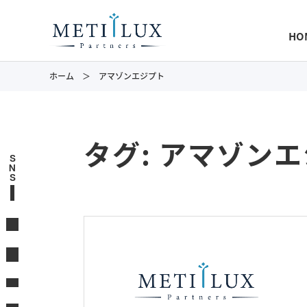
HO
ホーム
アマゾンエジプト
タグ:
アマゾンエ
S
N
S