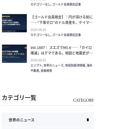
イルが崩した“安全神話”。2027年の供給
カテゴリーなし, ゴールド会員限定記事
ピークで、個人はどこに立つか
【ゴールド会員限定】：円が溶ける前に
──“下落ゼロ”のドル資産を、ケイマン
の生命保険で持つ。
2026.08.04
カテゴリーなし, ゴールド会員限定記事
Vol.1887： スエズでM5.6──「カイロ
壊滅」はデマである。地図と地震史が崩
す”距離を無視した恐怖”
2026.08.03
エジプト, 世界のニュース, 地域別経済情報, 海外
不動産, 金融資産
カテゴリ一覧
世界のニュース