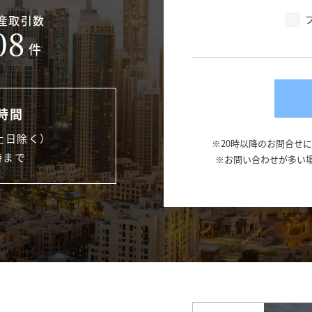
産取引数
08
件
時間
土日除く）
※20時以降のお問合せ
時まで
※お問い合わせが多い