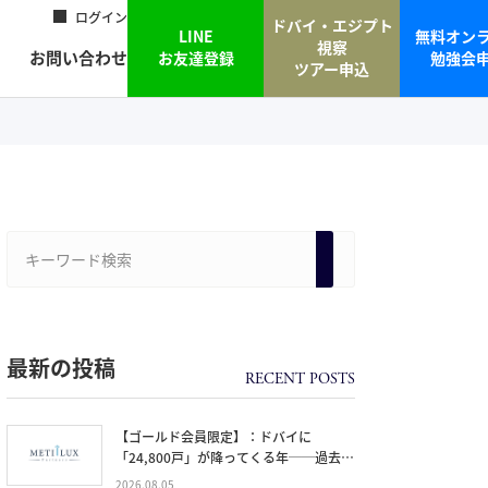
ログイン
ドバイ・エジプト
LINE
無料オン
視察
お問い合わせ
お友達登録
勉強会
ツアー申込
最新の投稿
【ゴールド会員限定】：ドバイに
「24,800戸」が降ってくる年──過去
20年で最大の引き渡しラッシュと、ミサ
2026.08.05