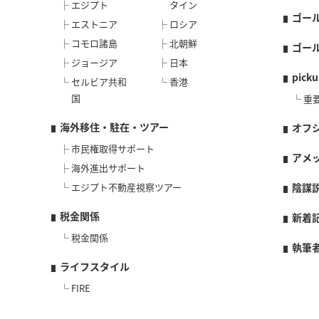
エジプト
タイン
ゴー
エストニア
ロシア
コモロ諸島
北朝鮮
ゴー
ジョージア
日本
picku
セルビア共和
香港
国
重
海外移住・駐在・ツアー
オフ
市民権取得サポート
アメ
海外進出サポート
エジプト不動産視察ツアー
陰謀
税金関係
新着
税金関係
執筆
ライフスタイル
FIRE