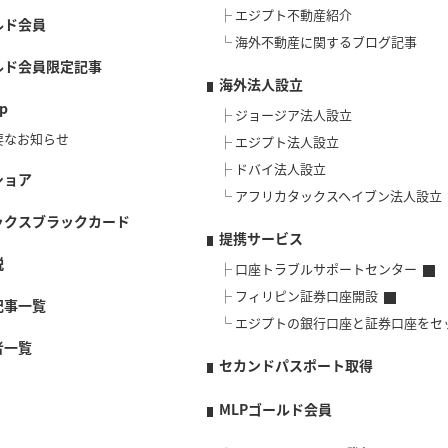
エジプト不動産紹介
ルド会員
海外不動産に関するブログ記事
ルド会員限定記事
海外法人設立
p
ジョージア法人設立
要なお知らせ
エジプト法人設立
ドバイ法人設立
ショア
アフリカタックスヘイブン法人設立
ックスブラックカード
提携サービス
説
口座トラブルサポートセンター
フィリピン証券口座開設
記事一覧
エジプトの銀行口座と証券口座をセ
者一覧
セカンドパスポート取得
MLPゴールド会員