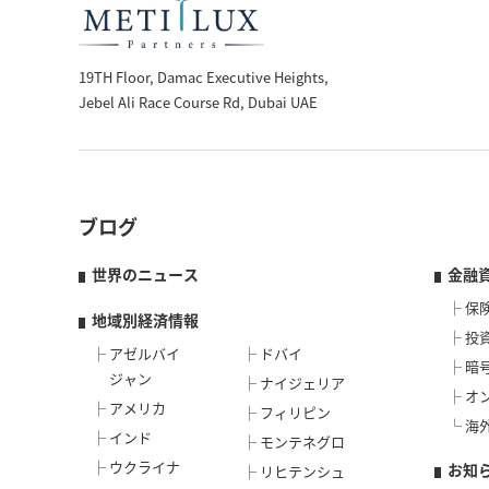
19TH Floor, Damac Executive Heights,
Jebel Ali Race Course Rd, Dubai UAE
ブログ
世界のニュース
金融
保
地域別経済情報
投
アゼルバイ
ドバイ
暗
ジャン
ナイジェリア
オ
アメリカ
フィリピン
海
インド
モンテネグロ
ウクライナ
お知
リヒテンシュ