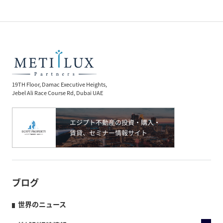
19TH Floor, Damac Executive Heights,
Jebel Ali Race Course Rd, Dubai UAE
ブログ
世界のニュース