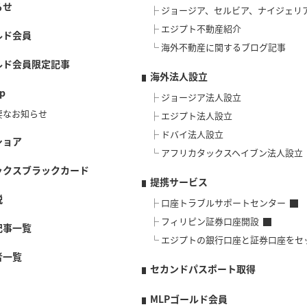
らせ
ジョージア、セルビア、ナイジェリ
エジプト不動産紹介
ルド会員
海外不動産に関するブログ記事
ルド会員限定記事
海外法人設立
p
ジョージア法人設立
要なお知らせ
エジプト法人設立
ドバイ法人設立
ショア
アフリカタックスヘイブン法人設立
ックスブラックカード
提携サービス
説
口座トラブルサポートセンター
フィリピン証券口座開設
記事一覧
エジプトの銀行口座と証券口座をセ
者一覧
セカンドパスポート取得
MLPゴールド会員