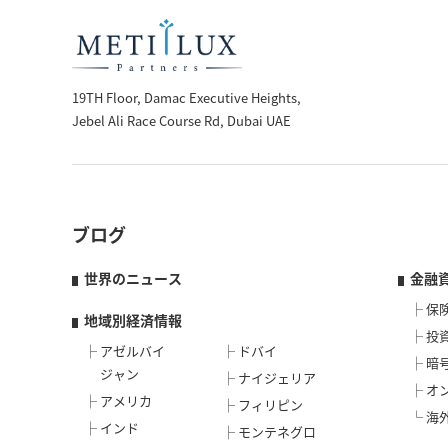
19TH Floor, Damac Executive Heights,
Jebel Ali Race Course Rd, Dubai UAE
ブログ
世界のニュース
金融
保
地域別経済情報
投
アゼルバイ
ドバイ
暗
ジャン
ナイジェリア
オ
アメリカ
フィリピン
海
インド
モンテネグロ