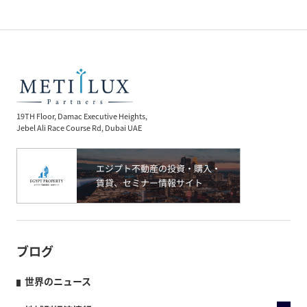
19TH Floor, Damac Executive Heights,
Jebel Ali Race Course Rd, Dubai UAE
ブログ
世界のニュース