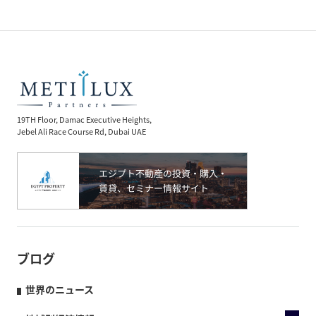
19TH Floor, Damac Executive Heights,
Jebel Ali Race Course Rd, Dubai UAE
ブログ
世界のニュース