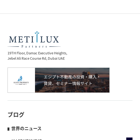
19TH Floor, Damac Executive Heights,
Jebel Ali Race Course Rd, Dubai UAE
ブログ
世界のニュース