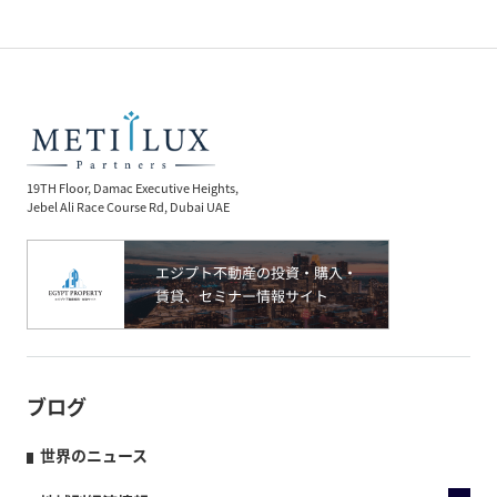
19TH Floor, Damac Executive Heights,
Jebel Ali Race Course Rd, Dubai UAE
ブログ
世界のニュース