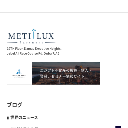
19TH Floor, Damac Executive Heights,
Jebel Ali Race Course Rd, Dubai UAE
ブログ
世界のニュース