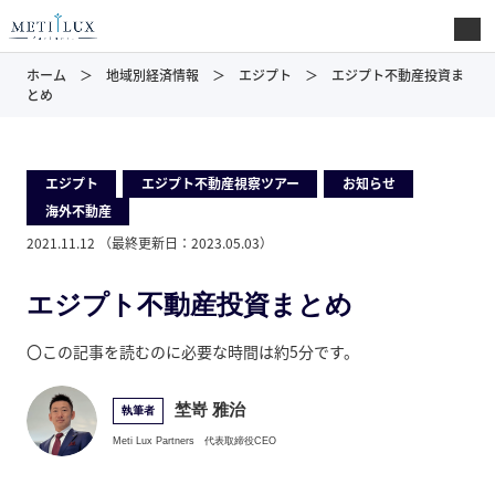
ホーム
地域別経済情報
エジプト
エジプト不動産投資ま
とめ
エジプト
,
エジプト不動産視察ツアー
,
お知らせ
,
海外不動産
2021.11.12
（最終更新日：
2023.05.03
）
エジプト不動産投資まとめ
〇この記事を読むのに必要な時間は約5分です。
埜嵜 雅治
執筆者
Meti Lux Partners
代表取締役CEO