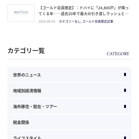
【ゴールド会員限定】：ドバイに「24,800戸」が降っ
てくる年──過去20年で最大の引き渡しラッシュと、
ミサイルが崩した“安全神話”。2027年の供給ピーク
2026.08.05
カテゴリーなし, ゴールド会員限定記事
で、個人はどこに立つか
カテゴリ一覧
世界のニュース
地域別経済情報
海外移住・駐在・ツアー
税金関係
ライフスタイル