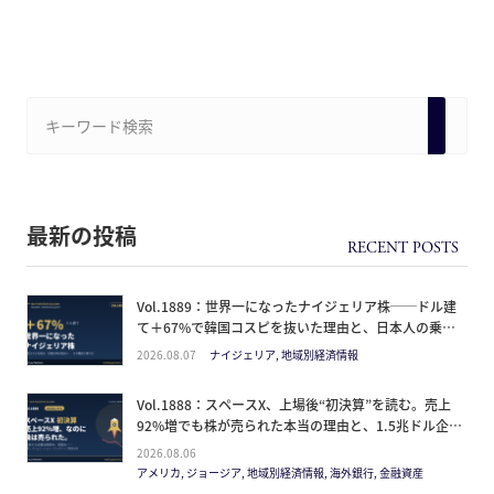
最新の投稿
Vol.1889：世界一になったナイジェリア株──ドル建
て＋67%で韓国コスピを抜いた理由と、日本人の乗り
方
2026.08.07
ナイジェリア, 地域別経済情報
Vol.1888：スペースX、上場後“初決算”を読む。売上
92%増でも株が売られた本当の理由と、1.5兆ドル企業
の買い方。
2026.08.06
アメリカ, ジョージア, 地域別経済情報, 海外銀行, 金融資産