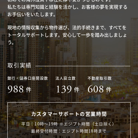
私たちは専門知識と経験を活かし、お客様の夢を実現する
お手伝いをいたします。
現地の情報収集から物件選び、法的手続きまで、すべてを
トータルサポートします。安心して一歩を踏み出しましょ
う。
取引実績
銀行・証券口座開設数
法人設立数
不動産取引数
988
139
608
件
件
件
カスタマーサポートの営業時間
平日：10時〜19時 ※エジプト時間（土日除く）
最終受付時間：エジプト時間18時まで